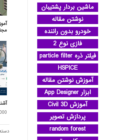
ماشین بردار پشتیبان
نوشتن مقاله
آمو
مجتم
خودرو بدون راننده
فازی نوع 2
فیلتر ذره particle filter
HSPICE
آموزش نوشتن مقاله
ابزار App Designer
آشنا
آموزش Civil 3D
,000
پردازش تصویر
random forest
دسته