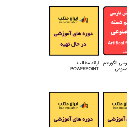
رسی الگوریتم
ارائه مطالب
صنوعی
POWERPOINT
قیمت
یمت
اصلی:
علی:
299,000 تومان
بود.
189,00 تومان.