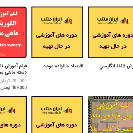
زش تلفظ انگليسي
اقتصاد خانواده موحد
فیلم آموزش فا
دسته ماهی م
299,000
تومان
ق
189,000
تومان
ف
0