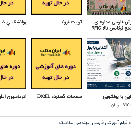
زش فارسی مدارهای
تربيت فرزند
روانشناسي خان
ع فرکانس بالا RFIC
يي با پولشويي
صفحات گسترده EXCEL
اتوماسيون اداري G
390
تومان
:
فیلم آموزشی فارسی
,
مهندسی مکانیک