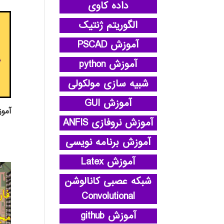
داده کاوی
الگوریتم ژنتیک
آموزش PSCAD
آموزش python
شبیه سازی مولکولی
آموزش GUI
آمو
آموزش نروفازی ANFIS
آموزش برنامه نویسی
آموزش Latex
شبکه عصبی کانالوشن
Convolutional
آموزش github