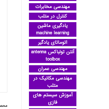
مهندسی مخابرات
کنترل در متلب
یادگیری ماشین
machine learning
اتوماتای یادگیر
آنتن تولباکس antenna
toolbox
مهندسی عمران
مهندسی مکانیک در
متلب
آموزش سیستم های
فازی
محصو