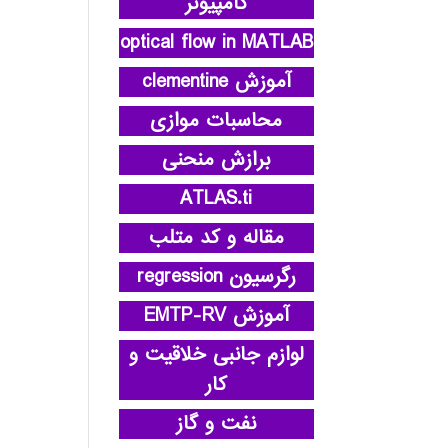
کامپیوتر
optical flow in MATLAB
آموزش clementine
محاسبات موازی
برازش منحنی
ATLAS.ti
مقاله و کد متلب
رگرسیون regression
آموزش EMTP-RV
لوازم جانبی خلاقیت و
کار
نفت و گاز