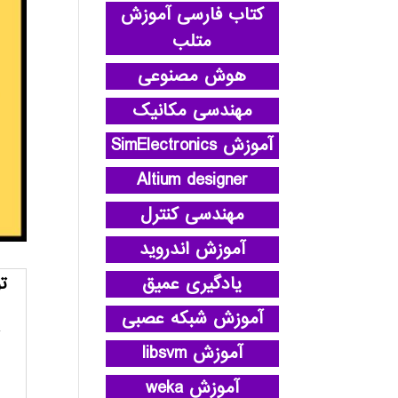
کتاب فارسی آموزش
متلب
هوش مصنوعی
مهندسی مکانیک
آموزش SimElectronics
Altium designer
مهندسی کنترل
آموزش اندروید
یادگیری عمیق
ت
آموزش شبکه عصبی
آموزش libsvm
آموزش weka