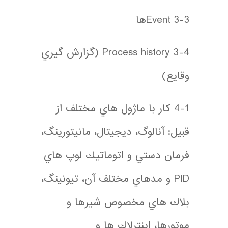
3-3 Eventها
3-4 Process history (گزارش گيري
وقايع)
4-1 كار با ماژول هاي مختلف از
قبيل: آنالوگ، ديجيتال، مانيتورينگ،
فرمان دستي و اتوماتيك لوپ هاي
PID و مدهاي مختلف آن، تيونينگ،
بلاك هاي مخصوص شيرها و
موتورها، اينترلاك ها و