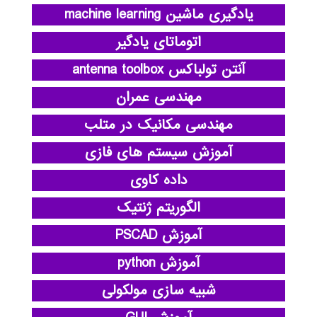
یادگیری ماشین machine learning
اتوماتای یادگیر
آنتن تولباکس antenna toolbox
مهندسی عمران
مهندسی مکانیک در متلب
آموزش سیستم های فازی
داده کاوی
الگوریتم ژنتیک
آموزش PSCAD
آموزش python
شبیه سازی مولکولی