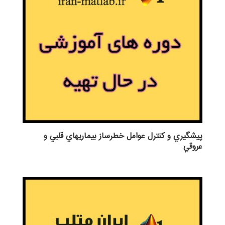
پيشگيري و كنترل عوامل خطرساز بيماريهاي قلبي و
عروقي