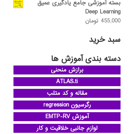
بسته آموزشی جامع یادگیری عمیق
Deep Learning
455,000
تومان
سبد خرید
دسته بندی آموزش ها
برازش منحنی
ATLAS.ti
مقاله و کد متلب
رگرسیون regression
آموزش EMTP-RV
لوازم جانبی خلاقیت و کار