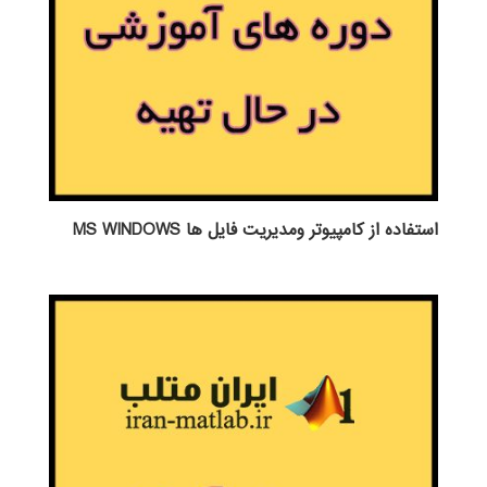
استفاده از كامپيوتر ومديريت فايل ها MS WINDOWS