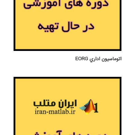
اتوماسيون اداري EORG