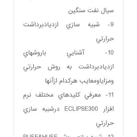
سيال نفت سنگين
9- شبيه سازي ازديادبرداشت
حرارتي
10- آشنايي باروشهاي
ازديادبرداشت به روش حرارتي
ومزاياومعايب هركدام ازآنها
11- معرفي كليدهاي مختلف نرم
افزار ECLIPSE300 درشبيه سازي
حرارتي