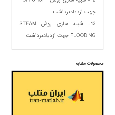
12- شبیه سازی روش PUFF&HUFF
جهت ازديادبرداشت
13- شبیه سازی روش STEAM
FLOODING جهت ازديادبرداشت
محصولات مشابه