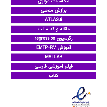
محاسبات موازی
برازش منحنی
ATLAS.ti
مقاله و کد متلب
رگرسیون regression
آموزش EMTP-RV
MATLAB
فیلم آموزشی فارسی
کتاب