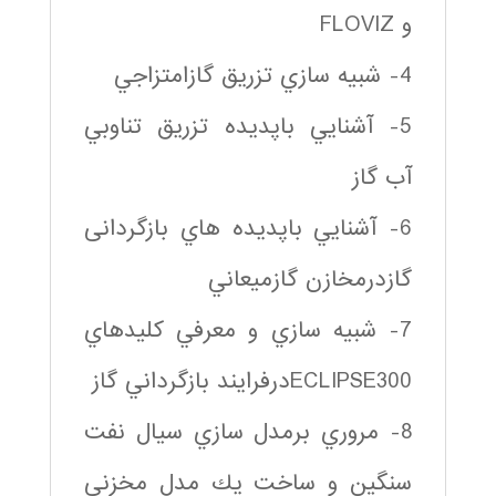
و FLOVIZ
4- شبيه سازي تزريق گازامتزاجي
5- آشنايي باپديده تزريق تناوبي
آب گاز
6- آشنايي باپديده هاي بازگردانی
گازدرمخازن گازميعاني
7- شبيه سازي و معرفي كليدهاي
ECLIPSE300درفرايند بازگرداني گاز
8- مروري برمدل سازي سيال نفت
سنگین و ساخت يك مدل مخزنی