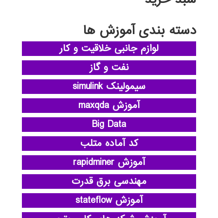
دسته بندی آموزش ها
لوازم جانبی خلاقیت و کار
نفت و گاز
سیمولینک simulink
آموزش maxqda
Big Data
کد آماده متلب
آموزش rapidminer
مهندسی برق قدرت
آموزش stateflow