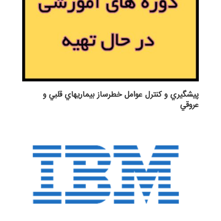
پيشگيري و كنترل عوامل خطرساز بيماريهاي قلبي و
عروقي