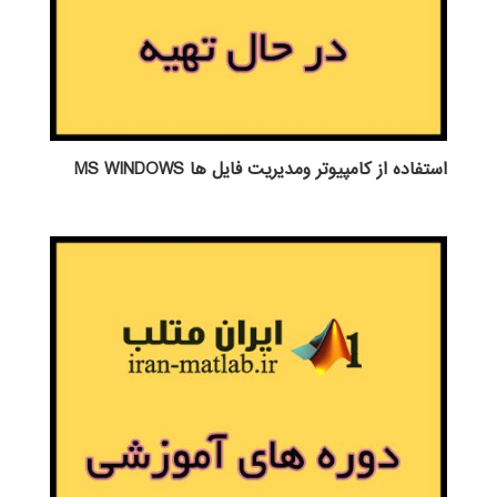
استفاده از كامپيوتر ومديريت فايل ها MS WINDOWS