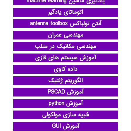
یادگیری ماشین machine learning
اتوماتای یادگیر
آنتن تولباکس antenna toolbox
مهندسی عمران
مهندسی مکانیک در متلب
آموزش سیستم های فازی
داده کاوی
الگوریتم ژنتیک
آموزش PSCAD
آموزش python
شبیه سازی مولکولی
آموزش GUI