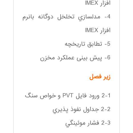
افزار IMEX
4- مدلسازي تخلخل دوگانه بانرم
افزار IMEX
5- تطابق تاريخچه
6- پیش بینی عملکرد مخزن
زير فصل
2-1 ورود فايل PVT و خواص سنگ
2-2 جداول نفوذ پذيري
2-3 فشار موئينگي