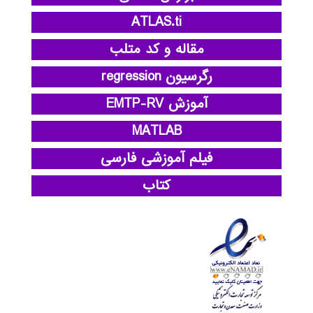
ATLAS.ti
مقاله و کد متلب
رگرسیون regression
آموزش EMTP-RV
MATLAB
فیلم آموزشی فارسی
کتاب