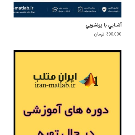
آشنايي با پولشويي
390,000
تومان