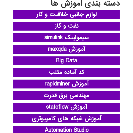
دسته بندی آموزش ها
لوازم جانبی خلاقیت و کار
نفت و گاز
سیمولینک simulink
آموزش maxqda
Big Data
کد آماده متلب
آموزش rapidminer
مهندسی برق قدرت
آموزش stateflow
آموزش شبکه های کامپیوتری
Automation Studio