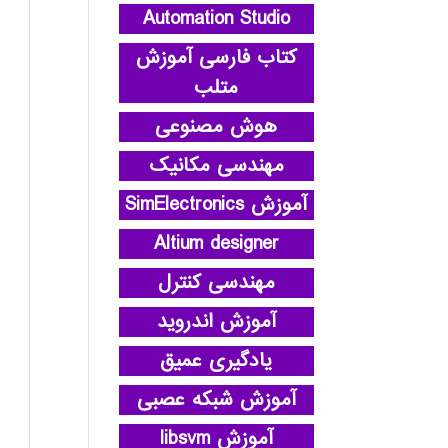
Automation Studio
کتاب فارسی آموزش
متلب
هوش مصنوعی
مهندسی مکانیک
آموزش SimElectronics
Altium designer
مهندسی کنترل
آموزش اندروید
یادگیری عمیق
آموزش شبکه عصبی
آموزش libsvm