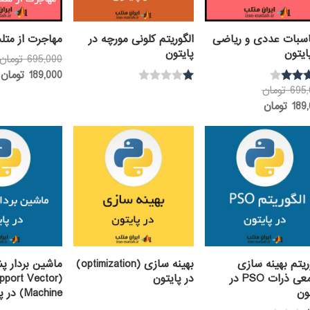
سبات عددی و ریاضی
الگوریتم کلونی مورچه در
مهاجرت از متل
ایتون
پایتون
695,000
تومان
ق
189,000
تومان
قیمت
ف
695
تومان
نم
ره
قیمت
اصلی:
0
189
تومان
1.
فعلی:
695,000 تومان
00
از
بود.
189,000 تومان.
5
ریتم بهینه سازی
بهینه سازی (optimization)
ماشین بردار پ
تجمعی ذرات PSO در
در پایتون
upport Vector
ون
Machine) در پایتون