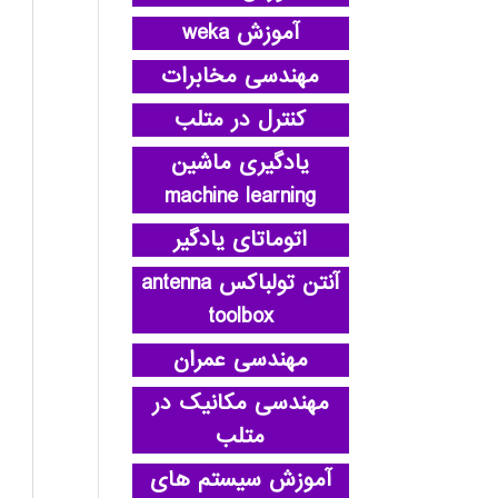
آموزش weka
مهندسی مخابرات
کنترل در متلب
یادگیری ماشین
machine learning
اتوماتای یادگیر
آنتن تولباکس antenna
toolbox
مهندسی عمران
مهندسی مکانیک در
متلب
آموزش سیستم های