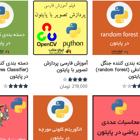
ه بندی کننده جنگل
آموزش فارسی پردازش
دسته بندی کنند
تصادفی (random forest)
تصویر با پایتون
ایتون
در پایتون
219,000
تومان
نمره
3.60
نمره
از 5
3.67
از 5