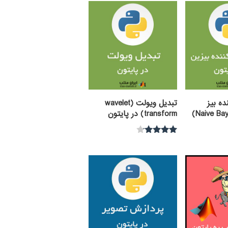
ه بیز
تبدیل ویولت (wavelet
(Naive Bayes Classifier)
transform) در پایتون
نمره
4.00
از 5