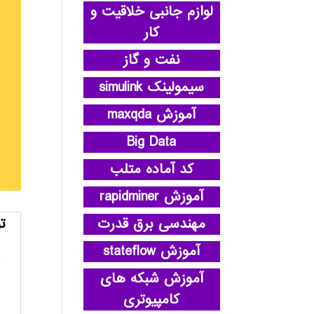
لوازم جانبی خلاقیت و
کار
نفت و گاز
سیمولینک simulink
آموزش maxqda
Big Data
کد آماده متلب
آموزش rapidminer
مهندسی برق قدرت
ت
آموزش stateflow
آموزش شبکه های
کامپیوتری