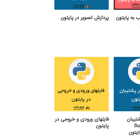
ب به پایتون
پردازش تصویر در پایتون
قیمت
یمت
اصلی:
علی:
695,000 تومان
بود.
189,00 تومان.
شتیبان
فایلهای ورودی و خروجی در
(S
پایتون