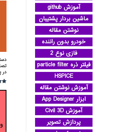
آموزش github
ماشین بردار پشتیبان
نوشتن مقاله
خودرو بدون راننده
فازی نوع 2
دست
فیلتر ذره particle filter
در پ
HSPICE
آموزش نوشتن مقاله
نمره
3.00
از 5
ابزار App Designer
آموزش Civil 3D
پردازش تصویر