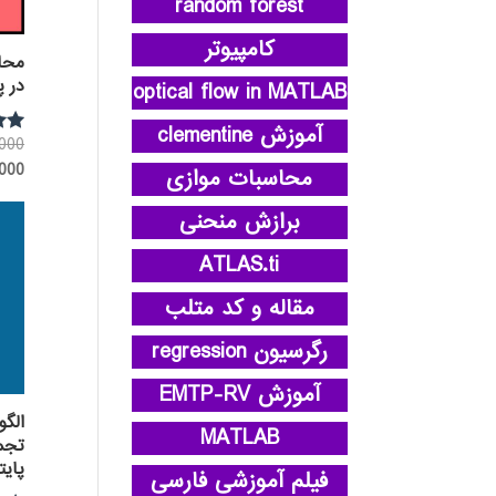
random forest
کامپیوتر
محا
در پ
optical flow in MATLAB
آموزش clementine
,000
نمره
3.80
,000
محاسبات موازی
از 5
برازش منحنی
ATLAS.ti
مقاله و کد متلب
رگرسیون regression
آموزش EMTP-RV
الگو
MATLAB
پایت
فیلم آموزشی فارسی