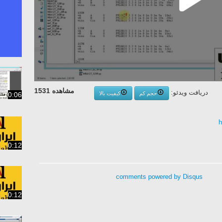
مشاهده 1531
دریافت ویدئو:
حجم کم
کیفیت بالا
0:06
h
0:12
0:12