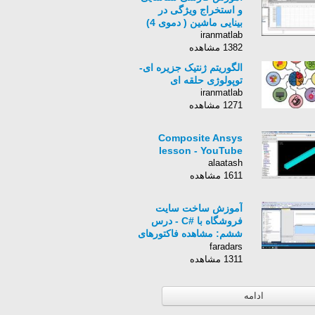
و استخراج ویژگی در
بینایی ماشین ( دموی 4)
iranmatlab
1382 مشاهده
الگوریتم ژنتیک جزیره ای-
توپولوژی حلقه ای
iranmatlab
1271 مشاهده
Composite Ansys
lesson - YouTube
alaatash
1611 مشاهده
آموزش ساخت سایت
فروشگاه با #C - درس
ششم: مشاهده فاکتورهای
فروش (پ)
faradars
1311 مشاهده
ادامه