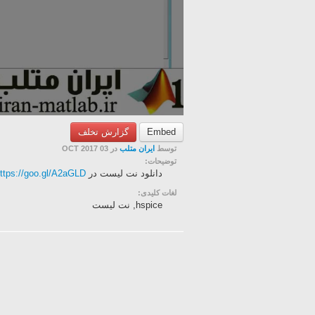
Embed
گزارش تخلف
توسط
ایران متلب
در 03 OCT 2017
توضیحات:
دانلود نت لیست در
ttps://goo.gl/A2aGLD
لغات کلیدی:
hspice, نت لیست