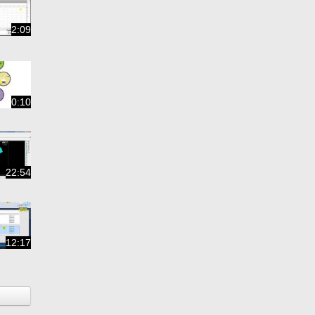
2:09
0:10
22:54
12:17