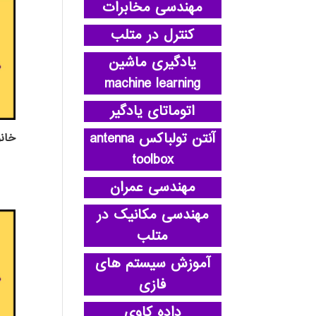
مهندسی مخابرات
کنترل در متلب
یادگیری ماشین
machine learning
اتوماتای یادگیر
آنتن تولباکس antenna
خانو
toolbox
مهندسی عمران
مهندسی مکانیک در
متلب
آموزش سیستم های
فازی
داده کاوی