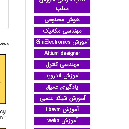
کتاب فارسی آموزش
متلب
هوش مصنوعی
مهندسی مکانیک
آموزش SimElectronics
محصو
Altium designer
مهندسی کنترل
آموزش اندروید
یادگیری عمیق
آموزش شبکه عصبی
آموزش libsvm
ارائ
INT
آموزش weka