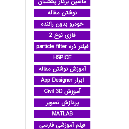
ماشین بردار پشتیبان
نوشتن مقاله
خودرو بدون راننده
فازی نوع 2
فیلتر ذره particle filter
HSPICE
آموزش نوشتن مقاله
ابزار App Designer
آموزش Civil 3D
پردازش تصویر
MATLAB
فیلم آموزشی فارسی