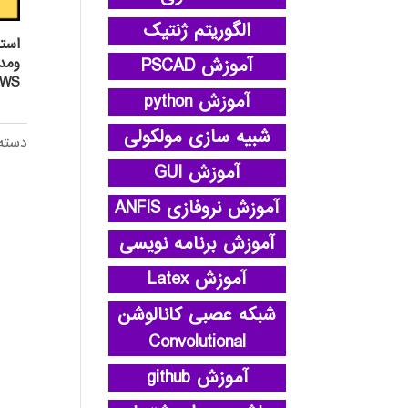
الگوریتم ژنتیک
استف
آموزش PSCAD
OWS
آموزش python
شبیه سازی مولکولی
دسته
آموزش GUI
آموزش نروفازی ANFIS
آموزش برنامه نویسی
آموزش Latex
شبکه عصبی کانالوشن
Convolutional
آموزش github