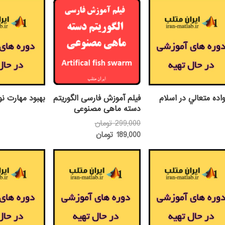
اده متعالي در اسلام
فیلم آموزش فارسی الگوریتم
بهبود مهارت ن
دسته ماهی مصنوعی
قیمت
299,000
تومان
قیمت
اصلی:
189,000
تومان
فعلی:
299,000 تومان
بود.
189,000 تومان.