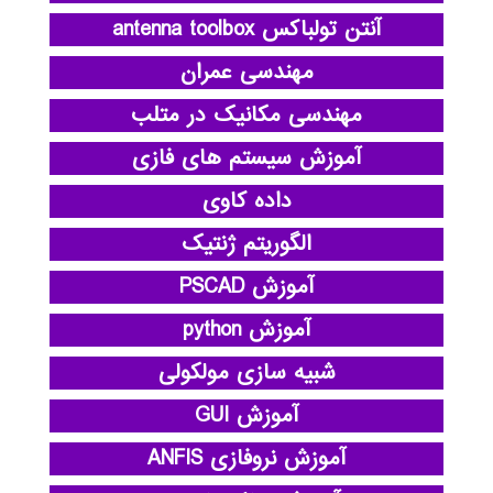
آنتن تولباکس antenna toolbox
مهندسی عمران
مهندسی مکانیک در متلب
آموزش سیستم های فازی
داده کاوی
الگوریتم ژنتیک
آموزش PSCAD
آموزش python
شبیه سازی مولکولی
آموزش GUI
آموزش نروفازی ANFIS