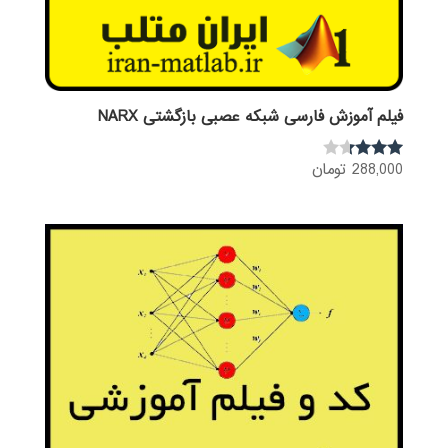
فیلم آموزش فارسی شبکه عصبی بازگشتی NARX
288,000
تومان
نمره
3.22
از 5