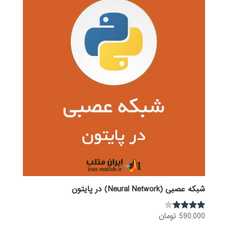
شبکه عصبی (Neural Network) در پایتون
590,000
تومان
نمره
3.92