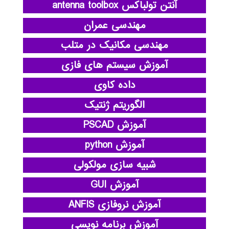
آنتن تولباکس antenna toolbox
مهندسی عمران
مهندسی مکانیک در متلب
آموزش سیستم های فازی
داده کاوی
الگوریتم ژنتیک
آموزش PSCAD
آموزش python
شبیه سازی مولکولی
آموزش GUI
آموزش نروفازی ANFIS
آموزش برنامه نویسی