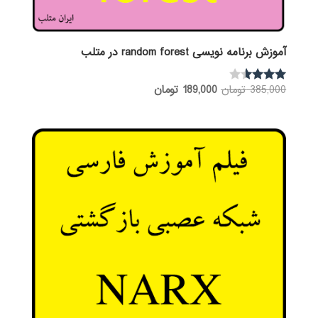
آموزش برنامه نویسی random forest در متلب
قیمت
قیمت
385,000
تومان
189,000
تومان
نمره
3.46
اصلی:
فعلی:
از 5
385,000 تومان
189,000 تومان.
بود.