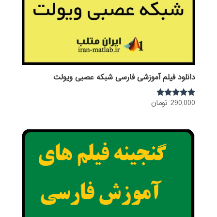
دانلود فیلم آموزشی فارسی شبکه عصبی ویولت
290,000
تومان
نمره
4.75
از 5