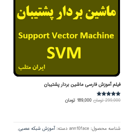
فیلم آموزش فارسی ماشین بردار پشتیبان
قیمت
قیمت
299,000
تومان
189,000
تومان
نمره
5.00
اصلی:
فعلی:
از 5
299,000 تومان
189,000 تومان.
بود.
شناسه محصول:
ann10face
دسته:
آموزش شبکه عصبی
,