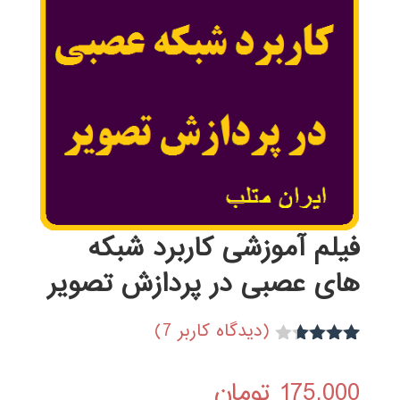
فیلم آموزشی کاربرد شبکه
های عصبی در پردازش تصویر
(دیدگاه کاربر
7
)
5
امتیاز
3.60
از
175,000
تومان
5 امتیاز