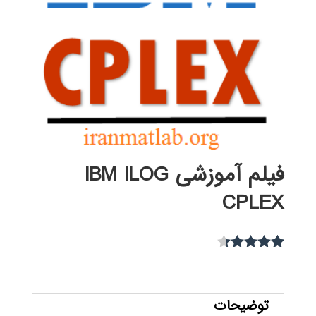
فیلم آموزشی IBM ILOG
CPLEX
10
امتیاز
4.30
از 5 امتیاز
مشتری
توضیحات