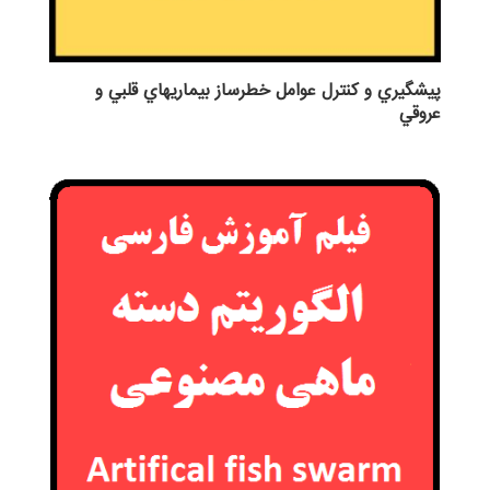
پيشگيري و كنترل عوامل خطرساز بيماريهاي قلبي و
عروقي