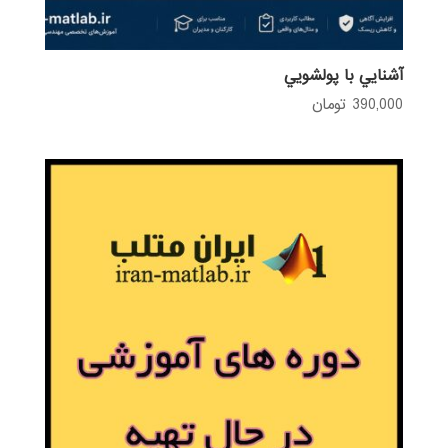
آشنايي با پولشويي
390,000
تومان