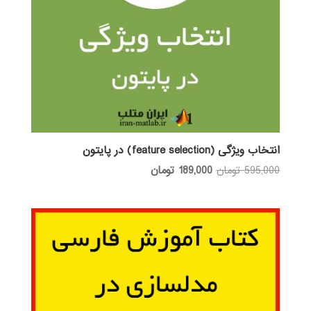
انتخاب ویژگی (feature selection) در پایتون
قیمت
قیمت
595,000
تومان
189,000
تومان
اصلی:
فعلی:
595,000 تومان
189,000 تومان.
بود.