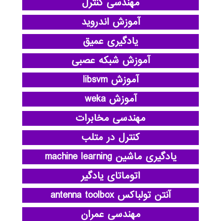
مهندسی کنترل
آموزش اندروید
یادگیری عمیق
آموزش شبکه عصبی
آموزش libsvm
آموزش weka
مهندسی مخابرات
کنترل در متلب
یادگیری ماشین machine learning
اتوماتای یادگیر
آنتن تولباکس antenna toolbox
مهندسی عمران