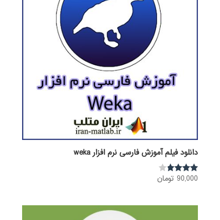
دانلود فیلم آموزش فارسی نرم افزار weka
90,000
تومان
نمره
3.68
از 5