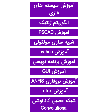
آموزش سیستم های
فازی
الگوریتم ژنتیک
آموزش PSCAD
شبیه سازی مولکولی
آموزش python
آموزش برنامه نویسی
آموزش GUI
آموزش نروفازی ANFIS
آموزش Latex
شبکه عصبی کانالوشن
Convolutional