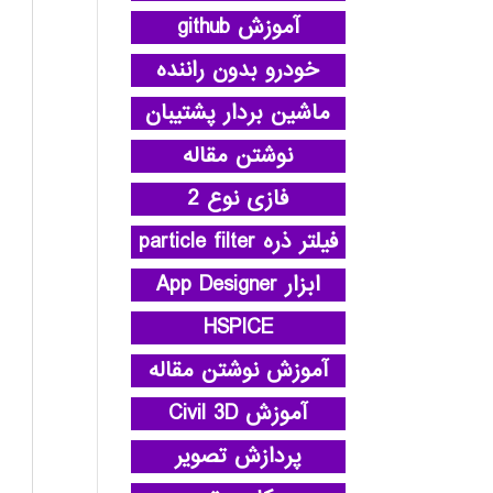
آموزش github
خودرو بدون راننده
ماشین بردار پشتیبان
نوشتن مقاله
فازی نوع 2
فیلتر ذره particle filter
ابزار App Designer
HSPICE
آموزش نوشتن مقاله
آموزش Civil 3D
پردازش تصویر