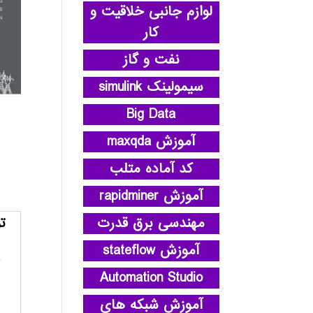
لوازم جانبی خلاقیت و
کار
نفت و گاز
سیمولینک simulink
Big Data
آموزش maxqda
کد آماده متلب
آموزش rapidminer
مهندسی برق قدرت
ت
آموزش stateflow
Automation Studio
آموزش شبکه های