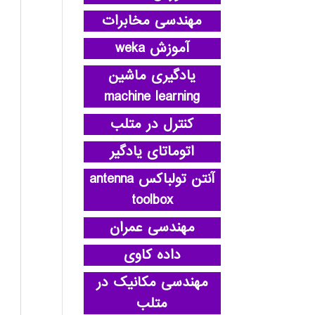
مهندسی مخابرات
آموزش weka
یادگیری ماشین
machine learning
کنترل در متلب
اتوماتای یادگیر
آنتن تولباکس antenna
toolbox
مهندسی عمران
داده کاوی
مهندسی مکانیک در
متلب