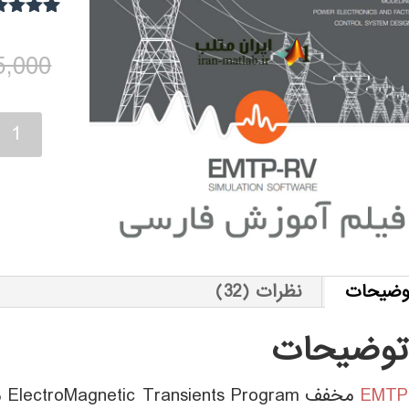
32
امتیاز
3.97
از
5,000
امتیاز
مشتری
فیلم
آموزش
فارسی
نرم
افزار
EMTP
عدد
وضیحات
نظرات (32)
توضیحات
EMTP
مخفف ElectroMagnetic
Program می باشد.
Transients