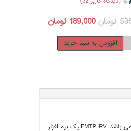
(دیدگاه کاربر
32
)
 5
قیمت
قیمت
59
تومان
189,000
تومان
اصلی:
فعلی:
افزودن به سبد خرید
595,000 تومان
189,000 تومان.
بود.
EMTP-RV یک نرم افزار