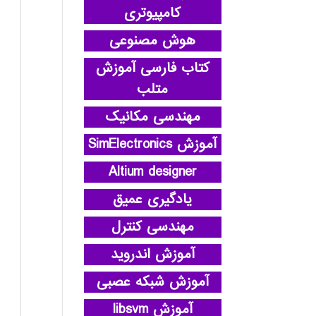
کامپیوتری
هوش مصنوعی
کتاب فارسی آموزش
متلب
مهندسی مکانیک
آموزش SimElectronics
Altium designer
یادگیری عمیق
مهندسی کنترل
آموزش اندروید
آموزش شبکه عصبی
آموزش libsvm