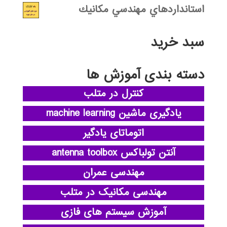
استانداردهاي مهندسي مكانيك
سبد خرید
دسته بندی آموزش ها
کنترل در متلب
یادگیری ماشین machine learning
اتوماتای یادگیر
آنتن تولباکس antenna toolbox
مهندسی عمران
مهندسی مکانیک در متلب
آموزش سیستم های فازی