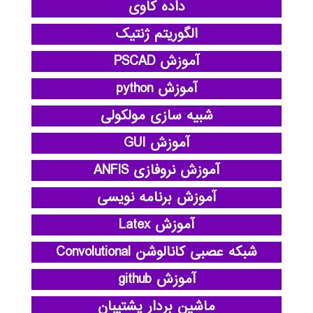
داده کاوی
الگوریتم ژنتیک
آموزش PSCAD
آموزش python
شبیه سازی مولکولی
آموزش GUI
آموزش نروفازی ANFIS
آموزش برنامه نویسی
آموزش Latex
شبکه عصبی کانالوشن Convolutional
آموزش github
ماشین بردار پشتیبان