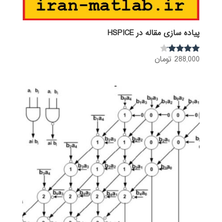
پیاده سازی مقاله در HSPICE
288,000
تومان
نمره
4.00
از 5