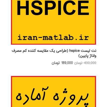
نت لیست hspice (طراحی یک مقایسه کننده کم مصرف
ولتاژ پایین)
قیمت
قیمت
490,000
تومان
189,000
تومان
اصلی:
فعلی:
490,000 تومان
189,000 تومان.
بود.