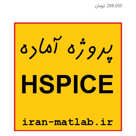
288,000
تومان