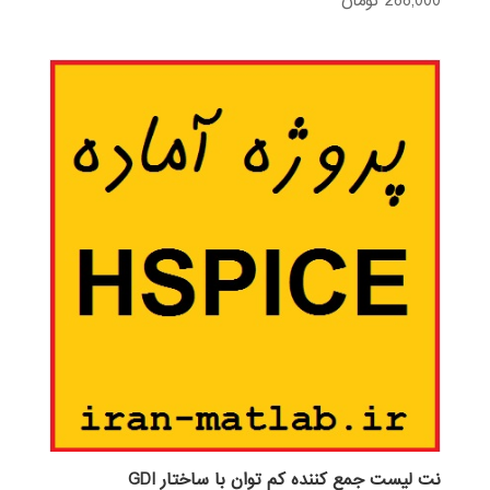
288,000
تومان
نم
ره
1.
00
از
5
نت لیست جمع کننده کم توان با ساختار GDI