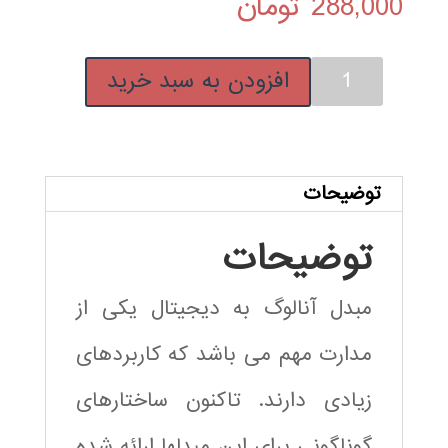
288,000
تومان
مبدل
افزودن به سبد خرید
آنالوگ
به
دیجیتال
سیکلیک
توضیحات
100
توضیحات
مگا
هرتز
مبدل آنالوگ به دیجیتال یکی از
10
بیت
مدارت مهم می باشد که کاربردهای
Cyclic
زیادی دارند. تاکنون ساختارهای
Analog-
to-
گوناگونی برای این مبدلها ارائه شده