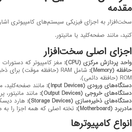
مقدمه
سخت‌افزار به اجزای فیزیکی سیستم‌های کامپیوتری اشاره 
کنید، مانند صفحه‌کلید یا مانیتور.
اجزای اصلی سخت‌افزار
واحد پردازش مرکزی (CPU):
مغز کامپیوتر که دستورات را
حافظه (Memory):
شامل RAM (حافظه موقت) برای 
ROM (حافظه دائمی).
دستگاه‌های ورودی (Input Devices):
مانند صفحه‌کلید، م
دستگاه‌های خروجی (Output Devices):
مانند مانیتور، پری
دستگاه‌های ذخیره‌سازی (Storage Devices):
هارد دیسک (HDD)، SSD و فلش
مادربرد (Motherboard):
تخته اصلی که همه اجزا را به 
انواع کامپیوترها