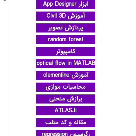
ابزار App Designer
آموزش Civil 3D
پردازش تصویر
random forest
کامپیوتر
optical flow in MATLAB
آموزش clementine
محاسبات موازی
برازش منحنی
ATLAS.ti
مقاله و کد متلب
رگرسیون regression