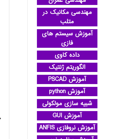
مهندسی عمران
مهندسی مکانیک در
متلب
آموزش سیستم های
فازی
داده کاوی
الگوریتم ژنتیک
آموزش PSCAD
آموزش python
شبیه سازی مولکولی
آموزش GUI
آموزش نروفازی ANFIS