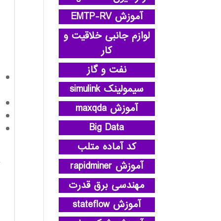
آموزش EMTP-RV
لوازم جانبی خلاقیت و
کار
نفت و گاز
سیمولینک simulink
آموزش maxqda
Big Data
کد آماده متلب
آموزش rapidminer
مهندسی برق قدرت
آموزش stateflow