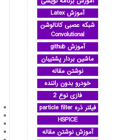
آموزش برنامه نویسی
آموزش Latex
شبکه عصبی کانالوشن
Convolutional
آموزش github
ماشین بردار پشتیبان
نوشتن مقاله
خودرو بدون راننده
فازی نوع 2
فیلتر ذره particle filter
HSPICE
آموزش نوشتن مقاله