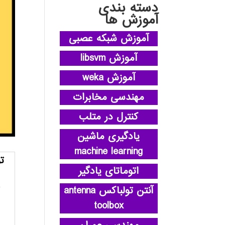
دسته بندی
آموزش ها
آموزش شبکه عصبی
آموزش libsvm
آموزش weka
مهندسی مخابرات
کنترل در متلب
یادگیری ماشین
machine learning
ت
اتوماتای یادگیر
آنتن تولباکس antenna
toolbox