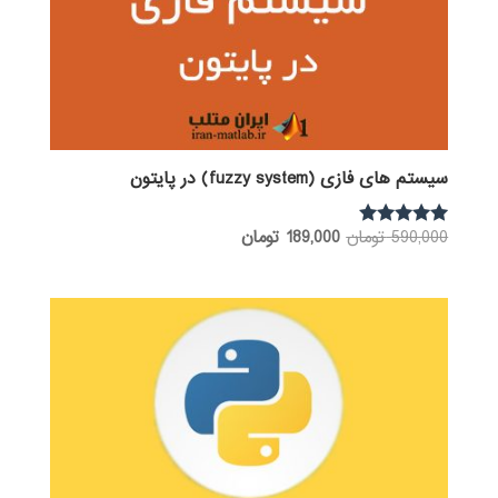
سیستم های فازی (fuzzy system) در پایتون
قیمت
قیمت
590,000
تومان
189,000
تومان
نمره
5.00
اصلی:
فعلی:
از 5
590,000 تومان
189,000 تومان.
بود.