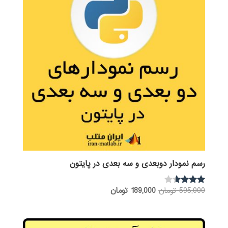
رسم نمودار دوبعدی و سه بعدی در پایتون
قیمت
قیمت
595,000
تومان
189,000
تومان
نمره
3.50
اصلی:
فعلی:
از 5
595,000 تومان
189,000 تومان.
بود.