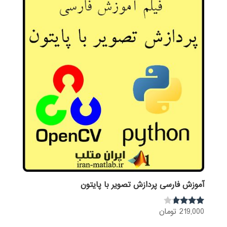
آموزش فارسی پردازش تصویر با پایتون
219,000
تومان
نمره
3.60
از 5