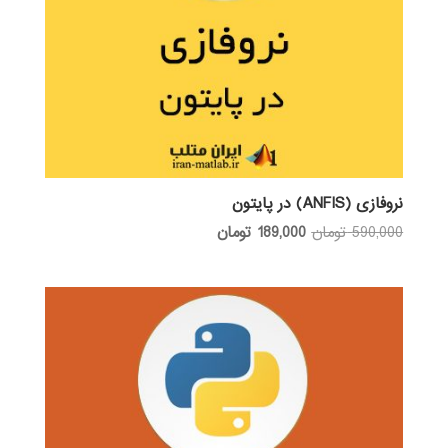
نروفازی (ANFIS) در پایتون
قیمت
قیمت
590,000
تومان
189,000
تومان
اصلی:
فعلی:
590,000 تومان
189,000 تومان.
بود.