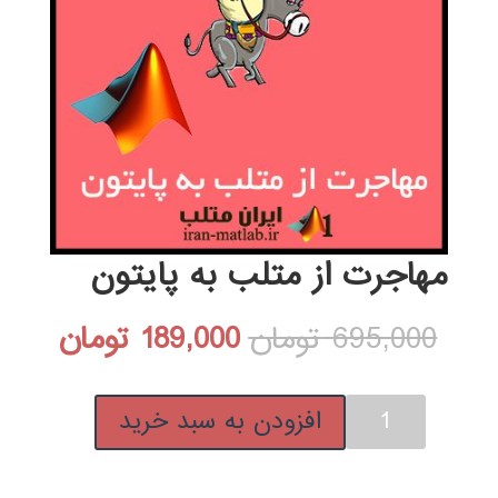
مهاجرت از متلب به پایتون
قیمت
قیمت
695,000
تومان
189,000
تومان
اصلی:
فعلی:
مهاجرت
افزودن به سبد خرید
695,000 تومان
189,000 ت
از
متلب
بود.