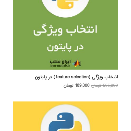
انتخاب ویژگی (feature selection) در پایتون
قیمت
قیمت
595,000
تومان
189,000
تومان
اصلی:
فعلی:
595,000 تومان
189,000 تومان.
بود.