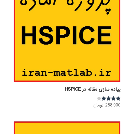
پیاده سازی مقاله در HSPICE
288,000
تومان
نمره
4.00
از 5