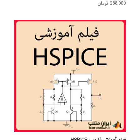
288,000
تومان