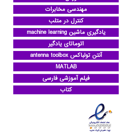
مهندسی مخابرات
کنترل در متلب
یادگیری ماشین machine learning
اتوماتای یادگیر
آنتن تولباکس antenna toolbox
MATLAB
فیلم آموزشی فارسی
کتاب