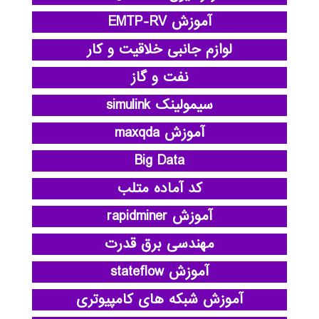
آموزش EMTP-RV
لوازم جانبی خلاقیت و کار
نفت و گاز
سیمولینک simulink
آموزش maxqda
Big Data
کد آماده متلب
آموزش rapidminer
مهندسی برق قدرت
آموزش stateflow
آموزش شبکه های کامپیوتری