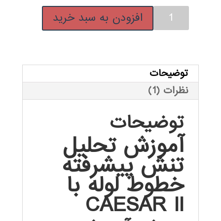
نرم
افزودن به سبد خرید
افزار
تحليل
تنش
پيشرفته
توضیحات
-
نظرات (1)
CAESAR
II
توضیحات
عدد
آموزش تحلیل
تنش پیشرفته
خطوط لوله با
CAESAR II