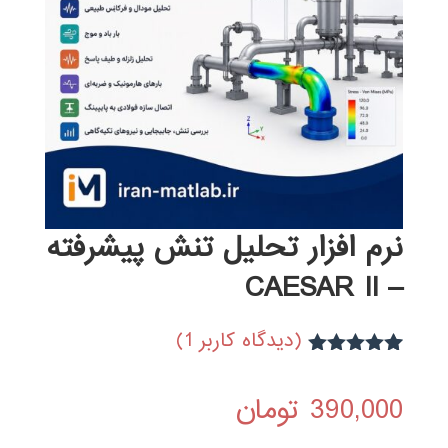
نرم افزار تحليل تنش پيشرفته
– CAESAR II
(دیدگاه کاربر
1
)
1
امتیاز
5.00
از 5 امتیاز
390,000
تومان
مشتری