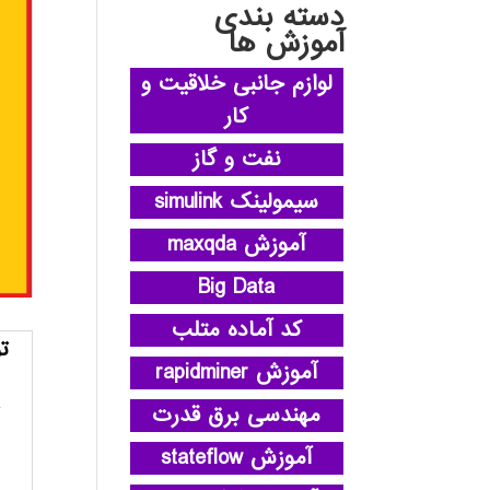
دسته بندی
آموزش ها
لوازم جانبی خلاقیت و
کار
نفت و گاز
سیمولینک simulink
آموزش maxqda
Big Data
کد آماده متلب
ت
آموزش rapidminer
مهندسی برق قدرت
آموزش stateflow