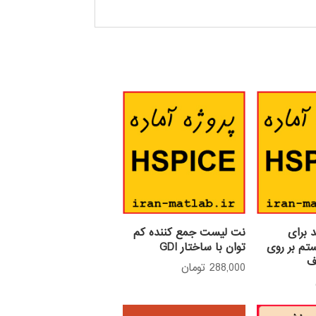
برای
نت لیست جمع کننده کم
تم بر روی
توان با ساختار GDI
ف
288,000
تومان