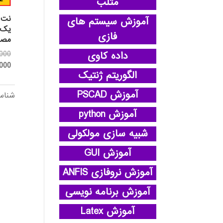
متلب
آموزش سیستم های
یک 
فازی
مصرف
000
داده کاوی
,000
الگوریتم ژنتیک
آموزش PSCAD
شناس
آموزش python
شبیه سازی مولکولی
آموزش GUI
آموزش نروفازی ANFIS
آموزش برنامه نویسی
آموزش Latex