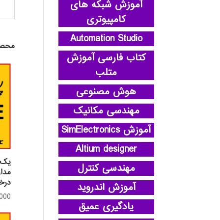
آموزش شبکه های
کامپیوتری
Automation Studio
محصو
کتاب فارسی آموزش
متلب
هوش مصنوعی
مهندسی مکانیک
آموزش SimElectronics
Altium designer
یک 
مهندسی کنترل
مدار
درخ
آموزش اندروید
,000
یادگیری عمیق