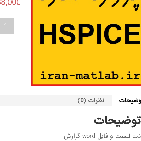
88,000
پیاده
سازی
مولتي
ويبراتو
در
SPICE
عدد
وضیحات
نظرات (0)
توضیحات
نت لیست و فایل word گزارش