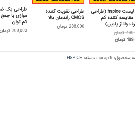
طراحی یک ضر
نت لیست hspice (طراحی
طراحی تقویت کننده
موازی با جمع 
مقایسه کننده کم
CMOS راندمان بالا
کم توان
 ولتاژ پایین)
288,000
تومان
288,000
تومان
قیمت
490,
تومان
قیمت
اصلی:
189
تومان
فعلی:
490,000 تومان
بود.
189,000 تومان.
ه محصول:
mproj78
دسته:
HSPICE