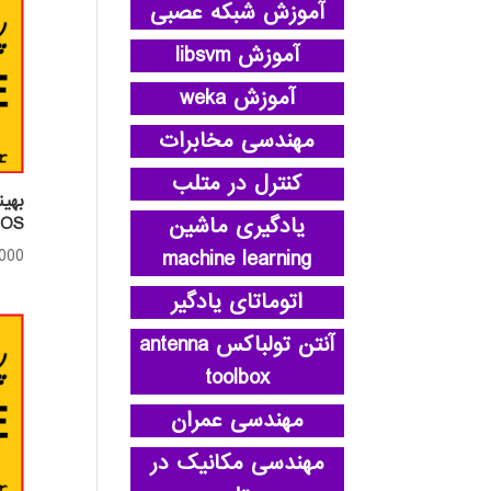
آموزش شبکه عصبی
آموزش libsvm
آموزش weka
مهندسی مخابرات
کنترل در متلب
بهی
یادگیری ماشین
CMOS با
machine learning
,000
اتوماتای یادگیر
آنتن تولباکس antenna
toolbox
مهندسی عمران
مهندسی مکانیک در