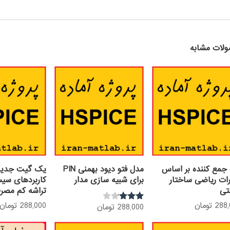
لات مشابه
جمع کننده بر اساس
مدل فتو دیود بهمنی PIN
یک گیت جدید 
ات ریاضی ساختار
برای شبیه سازی مدار
کاربردهای سیس
تی
تراشه کم مصر
288
تومان
288,000
تومان
288,000
تومان
نمره
3.00
از 5