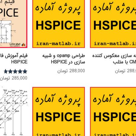
نه سازی معکوس کننده
طراحی opamp و شبیه
فیلم آموزش فا
 متلب
سازی در HSPICE
HSPICE
288
تومان
288,000
تومان
285,000
تومان
نمره
4.52
از 5