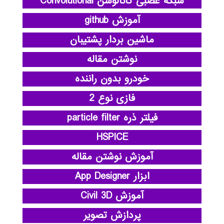
شبکه عصبی کانالوشن Convolutional
آموزش github
ماشین بردار پشتیبان
نوشتن مقاله
خودرو بدون راننده
فازی نوع 2
فیلتر ذره particle filter
HSPICE
آموزش نوشتن مقاله
ابزار App Designer
آموزش Civil 3D
پردازش تصویر