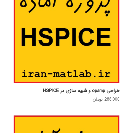
طراحی opamp و شبیه سازی در HSPICE
288,000
تومان