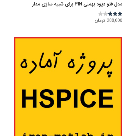
مدل فتو دیود بهمنی PIN برای شبیه سازی مدار
288,000
تومان
نمره
3.00
از 5