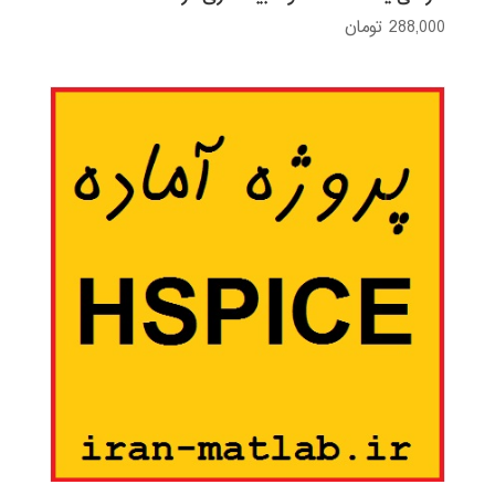
288,000
تومان