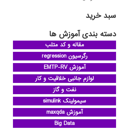
سبد خرید
دسته بندی آموزش ها
مقاله و کد متلب
رگرسیون regression
آموزش EMTP-RV
لوازم جانبی خلاقیت و کار
نفت و گاز
سیمولینک simulink
آموزش maxqda
Big Data