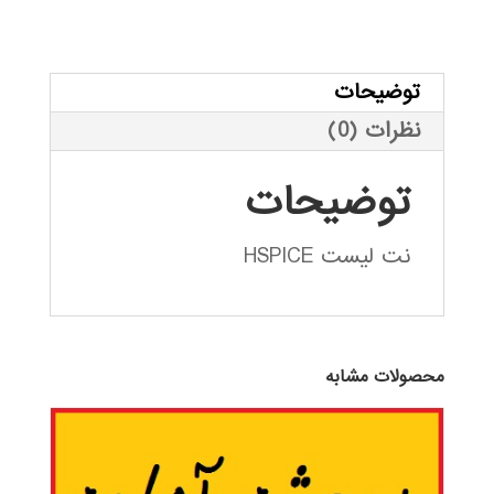
opamp
741
در
توضیحات
HSPICE
نظرات (0)
عدد
توضیحات
نت لیست HSPICE
محصولات مشابه