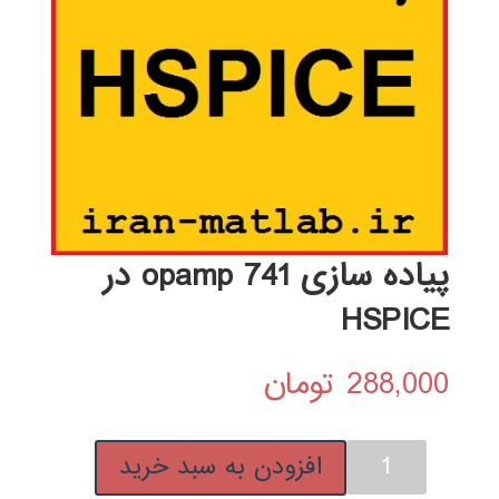
پیاده سازی opamp 741 در
HSPICE
288,000
تومان
پیاده
افزودن به سبد خرید
سازی