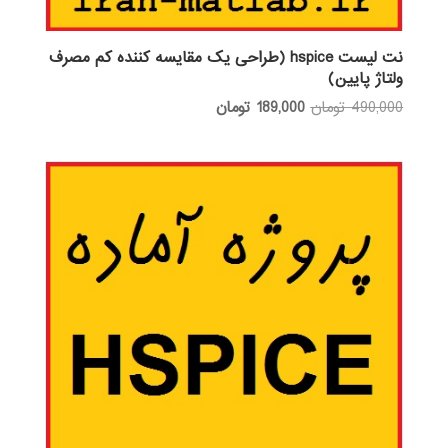
نت لیست hspice (طراحی یک مقایسه کننده کم مصرف
ولتاژ پایین)
قیمت
قیمت
490,000
تومان
189,000
تومان
اصلی:
فعلی:
490,000 تومان
189,000 تومان.
بود.