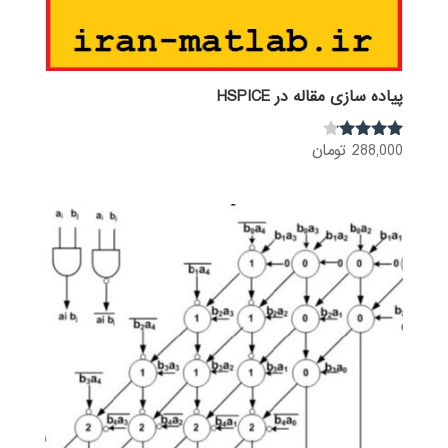
پیاده سازی مقاله در HSPICE
288,000
تومان
نمره
4.00
از 5