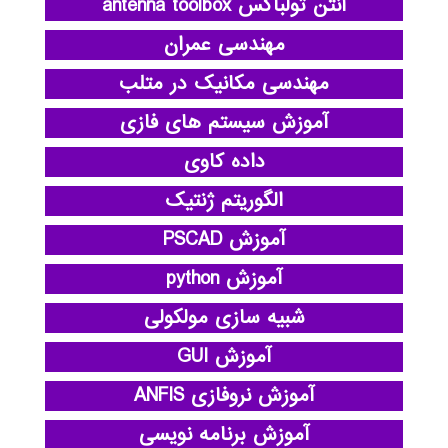
آنتن تولباکس antenna toolbox
مهندسی عمران
مهندسی مکانیک در متلب
آموزش سیستم های فازی
داده کاوی
الگوریتم ژنتیک
آموزش PSCAD
آموزش python
شبیه سازی مولکولی
آموزش GUI
آموزش نروفازی ANFIS
آموزش برنامه نویسی