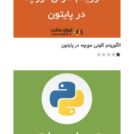
الگوریتم کلونی مورچه در پایتون
نم
ره
1.
00
از
5