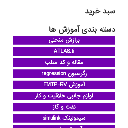
سبد خرید
دسته بندی آموزش ها
برازش منحنی
ATLAS.ti
مقاله و کد متلب
رگرسیون regression
آموزش EMTP-RV
لوازم جانبی خلاقیت و کار
نفت و گاز
سیمولینک simulink