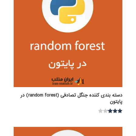
دسته بندی کننده جنگل تصادفی (random forest) در
پایتون
نمره
3.00
از 5