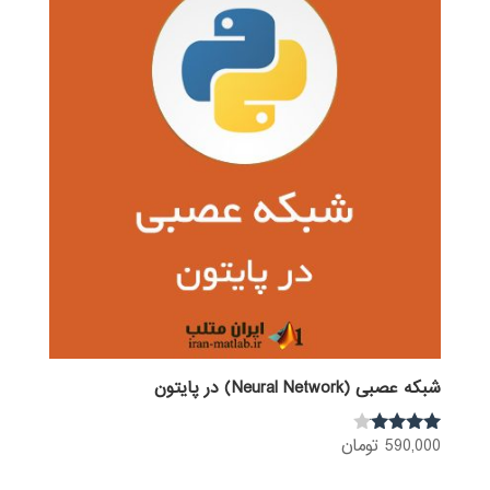
شبکه عصبی (Neural Network) در پایتون
590,000
تومان
نمره
3.92
از 5