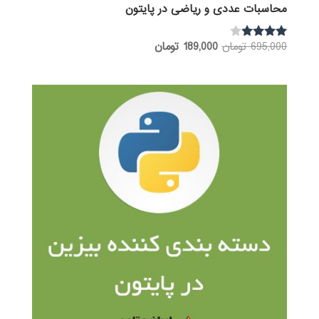
محاسبات عددی و ریاضی در پایتون
قیمت
قیمت
695,000
تومان
189,000
تومان
نمره
3.80
اصلی:
فعلی:
از 5
695,000 تومان
189,000 تومان.
بود.