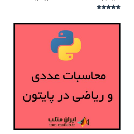
نمره
4.67
از 5