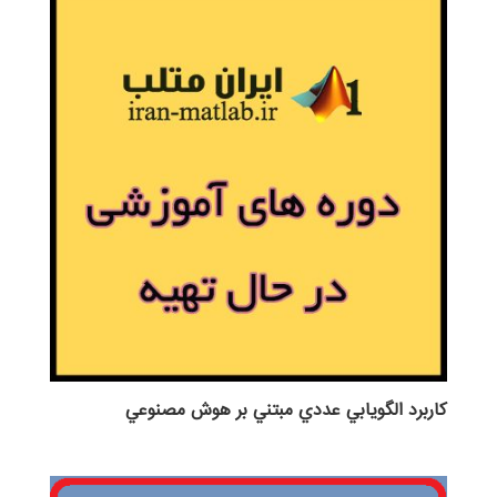
كاربرد الگويابي عددي مبتني بر هوش مصنوعي