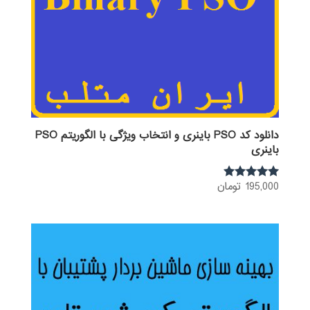
دانلود کد PSO باینری و انتخاب ویژگی با الگوریتم PSO
باینری
195,000
تومان
نمره
5.00
از 5