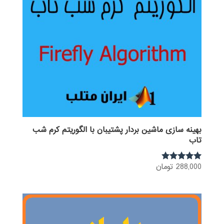
بهینه سازی ماشین بردار پشتیبان با الگوریتم کرم شب
تاب
288,000
تومان
نمره
5.00
از 5