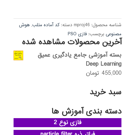
4.00
از 5
شناسه محصول:
mproj46
دسته:
کد آماده متلب
,
هوش
مصنوعی
برچسب:
فازی PSO
آخرین محصولات مشاهده شده
بسته آموزشی جامع یادگیری عمیق
Deep Learning
455,000
تومان
سبد خرید
دسته بندی آموزش ها
فازی نوع 2
فیلتر ذره particle filter