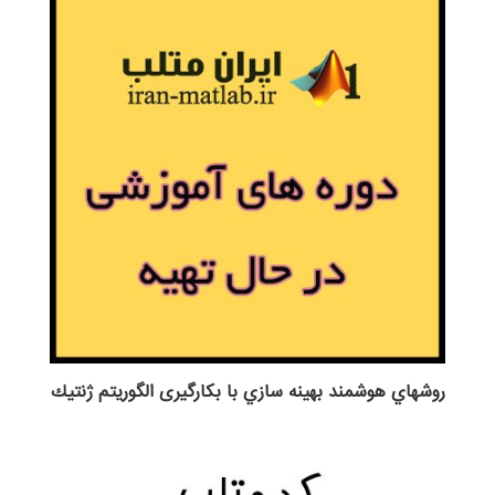
روش‎هاي هوشمند بهينه سازي با بکارگیری الگوريتم ژنتيك