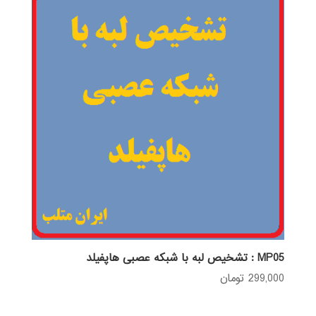
MP05 : تشخیص لبه با شبکه عصبی هاپفیلد
299,000
تومان