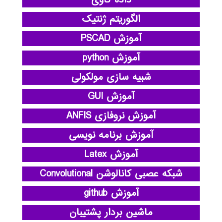
داده کاوی
الگوریتم ژنتیک
آموزش PSCAD
آموزش python
شبیه سازی مولکولی
آموزش GUI
آموزش نروفازی ANFIS
آموزش برنامه نویسی
آموزش Latex
شبکه عصبی کانالوشن Convolutional
آموزش github
ماشین بردار پشتیبان