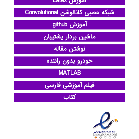
آموزش Latex
شبکه عصبی کانالوشن Convolutional
آموزش github
ماشین بردار پشتیبان
نوشتن مقاله
خودرو بدون راننده
MATLAB
فیلم آموزشی فارسی
کتاب