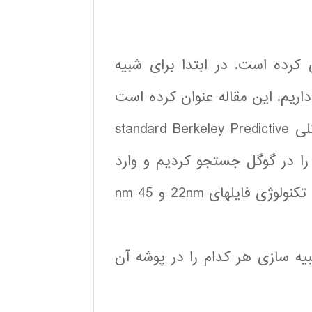
کرده است. در ابتدا برای شبیه
زی نیاز به فایل تکنولوژی 22nm و 45 nm و 90 nm داریم. این مقاله عنوان کرده است
که این فایلها را مدل تکنولوژی استاندارد دانشگاه برکلی standard Berkeley Predictive
. لذا این اسم را در گوگل جستجو کردیم و وارد
سایت PTM (Predictive Technology Model) شدیم و تکنولوژی فایلهای 22nm و 45 nm
ه سازی هر کدام را در پوشه آن