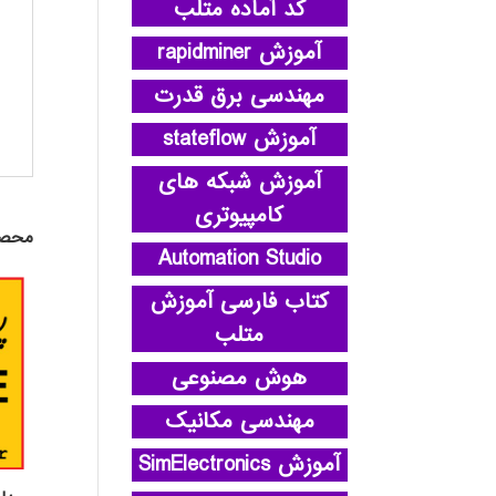
کد آماده متلب
آموزش rapidminer
مهندسی برق قدرت
آموزش stateflow
آموزش شبکه های
کامپیوتری
محصو
Automation Studio
کتاب فارسی آموزش
متلب
هوش مصنوعی
مهندسی مکانیک
آموزش SimElectronics