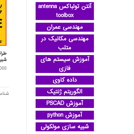
آنتن تولباکس antenna
toolbox
مهندسی عمران
مهندسی مکانیک در
متلب
آموزش سیستم های
شبیه 
فازی
,000
داده کاوی
الگوریتم ژنتیک
شناس
آموزش PSCAD
آموزش python
شبیه سازی مولکولی