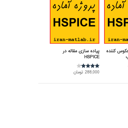
عکوس کننده
پیاده سازی مقاله در
HSPICE
288,000
تومان
نمره
4.00
از 5