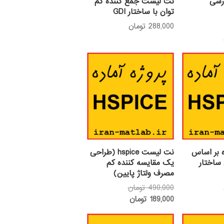
رسی
نت لیست جمع کننده کم
توان با ساختار GDI
288,000
تومان
 بر اساس
نت لیست hspice (طراحی
ساختار
یک مقایسه کننده کم
مصرف ولتاژ پایین)
قیمت
490,000
تومان
قیمت
اصلی:
189,000
تومان
فعلی:
490,000 تومان
بود.
189,000 تومان.