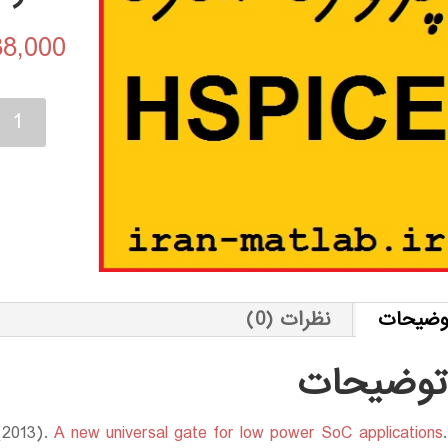
88,000
یک
گیت
جدید
برای
کاربرد
سیستم
بر
وضیحات
نظرات (0)
روی
تراشه
توضیحات
کم
مصرف
 (2013).
A new universal gate for low power SoC applications
.
عدد