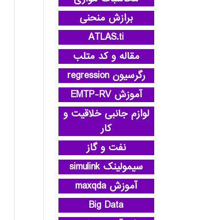
برازش منحنی
ATLAS.ti
مقاله و کد متلب
رگرسیون regression
آموزش EMTP-RV
لوازم جانبی خلاقیت و
کار
نفت و گاز
سیمولینک simulink
آموزش maxqda
Big Data