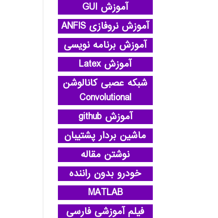
آموزش GUI
آموزش نروفازی ANFIS
آموزش برنامه نویسی
آموزش Latex
شبکه عصبی کانالوشن
Convolutional
آموزش github
ماشین بردار پشتیبان
نوشتن مقاله
خودرو بدون راننده
MATLAB
فیلم آموزشی فارسی