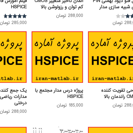
مدل فتو دیود بهمنی PIN
المان تاخیر متغییر CMOS
فیلم آموزش فا
 شبیه سازی مدار
کم توان و رزولوشن بالا
HSPICE
288,000
تومان
288
تومان
285,000
تومان
نمره
4.52
از 5
حی تقویت کننده
پروژه درس مدار مجتمع با
یک جمع کننده
مان بالا
HSPICE
مدارات ریاضی 
درختی
288
تومان
185,000
تومان
288,000
تومان