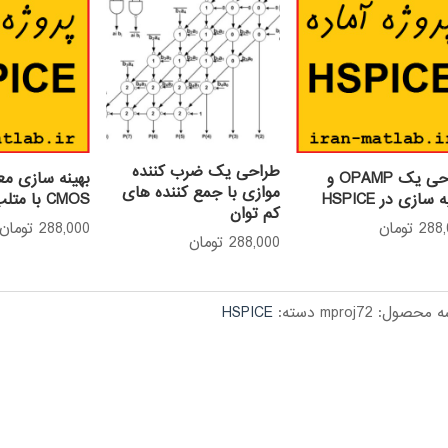
طراحی یک ضرب کننده
طراحی یک OPAMP و
بهینه سازی م
موازی با جمع کننده های
سازی در HSPICE
CMOS با متلب
کم توان
288
تومان
288,000
تومان
288,000
تومان
ه محصول:
mproj72
دسته:
HSPICE