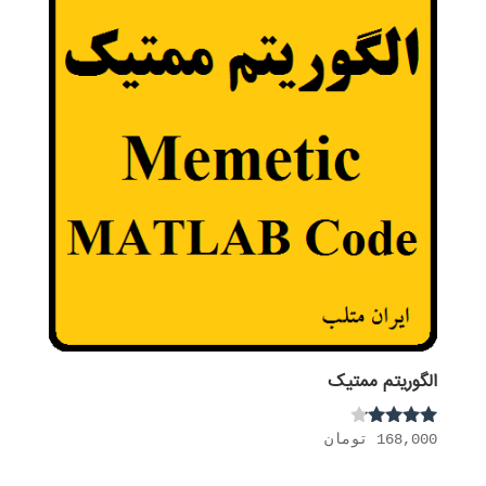
الگوریتم ممتیک
168,000
تومان
نمره
4.00
از 5