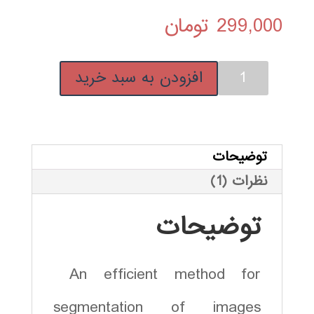
299,000
تومان
MP02
افزودن به سبد خرید
-
یک
روش
برای
توضیحات
قطعه
نظرات (1)
بندی
segmentation
توضیحات
تصویر
بر
An efficient method for
اساس
الگوریتم
segmentation of images