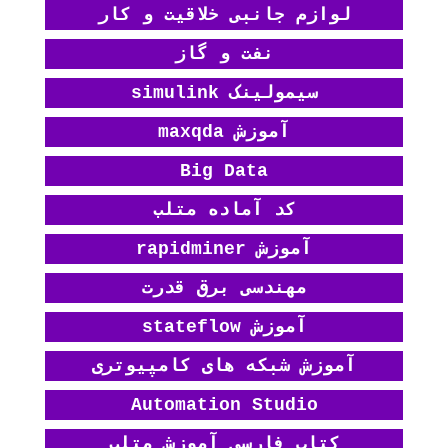
لوازم جانبی خلاقیت و کار
نفت و گاز
سیمولینک simulink
آموزش maxqda
Big Data
کد آماده متلب
آموزش rapidminer
مهندسی برق قدرت
آموزش stateflow
آموزش شبکه های کامپیوتری
Automation Studio
کتاب فارسی آموزش متلب