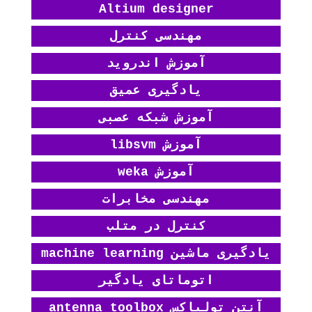
Altium designer
مهندسی کنترل
آموزش اندروید
یادگیری عمیق
آموزش شبکه عصبی
آموزش libsvm
آموزش weka
مهندسی مخابرات
کنترل در متلب
یادگیری ماشین machine learning
اتوماتای یادگیر
آنتن تولباکس antenna toolbox