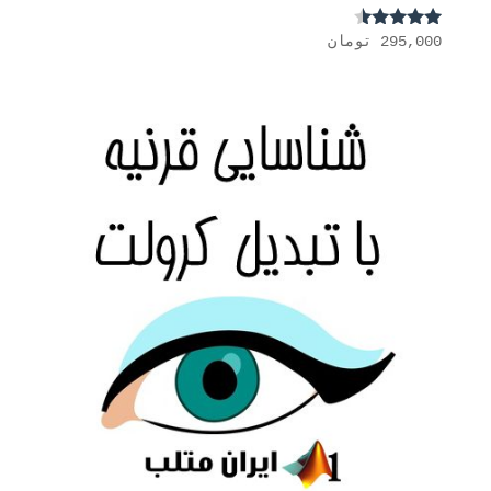
295,000
تومان
نمره
4.33
از 5