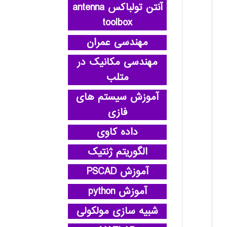
آنتن تولباکس antenna
toolbox
مهندسی عمران
مهندسی مکانیک در
متلب
آموزش سیستم های
فازی
داده کاوی
الگوریتم ژنتیک
آموزش PSCAD
آموزش python
شبیه سازی مولکولی