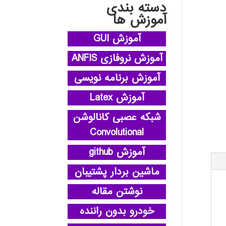
دسته بندی
آموزش ها
آموزش GUI
آموزش نروفازی ANFIS
آموزش برنامه نویسی
آموزش Latex
شبکه عصبی کانالوشن
Convolutional
آموزش github
ماشین بردار پشتیبان
نوشتن مقاله
خودرو بدون راننده