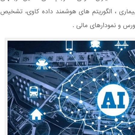
یماری ، الگوریتم های هوشمند داده کاوی، تشخیص
رس و نمودارهای مالی .