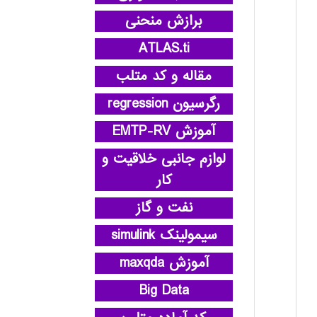
برازش منحنی
ATLAS.ti
مقاله و کد متلب
رگرسیون regression
آموزش EMTP-RV
لوازم جانبی خلاقیت و
کار
نفت و گاز
سیمولینک simulink
آموزش maxqda
Big Data