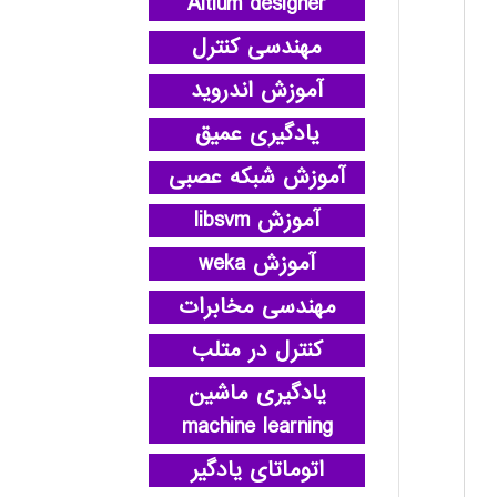
Altium designer
مهندسی کنترل
آموزش اندروید
یادگیری عمیق
آموزش شبکه عصبی
آموزش libsvm
آموزش weka
مهندسی مخابرات
کنترل در متلب
یادگیری ماشین
machine learning
اتوماتای یادگیر