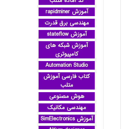
کد آماده متلب
آموزش rapidminer
مهندسی برق قدرت
آموزش stateflow
آموزش شبکه های
کامپیوتری
Automation Studio
کتاب فارسی آموزش
متلب
هوش مصنوعی
مهندسی مکانیک
آموزش SimElectronics