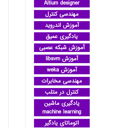
Altium designer
مهندسی کنترل
آموزش اندروید
یادگیری عمیق
آموزش شبکه عصبی
آموزش libsvm
آموزش weka
مهندسی مخابرات
کنترل در متلب
یادگیری ماشین
machine learning
اتوماتای یادگیر