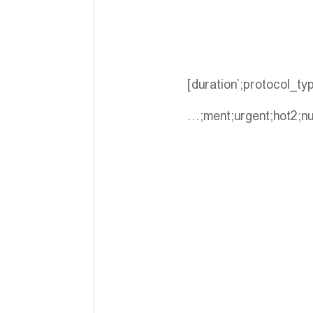
[duration’;protocol_t
ment;urgent;hot2;n