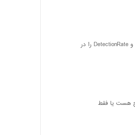
معيارهاي FNR و FPR و Precision و Recall و Fmeasure و DetectionRate را در
ح هست یا فقط