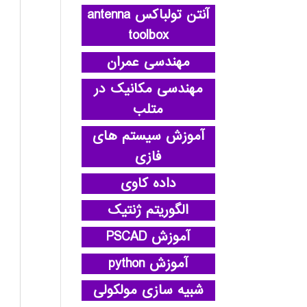
آنتن تولباکس antenna
toolbox
مهندسی عمران
مهندسی مکانیک در
متلب
آموزش سیستم های
فازی
داده کاوی
الگوریتم ژنتیک
آموزش PSCAD
آموزش python
شبیه سازی مولکولی