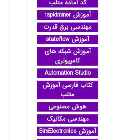
کد آماده متلب
آموزش rapidminer
مهندسی برق قدرت
آموزش stateflow
آموزش شبکه های
کامپیوتری
Automation Studio
کتاب فارسی آموزش
متلب
هوش مصنوعی
مهندسی مکانیک
آموزش SimElectronics