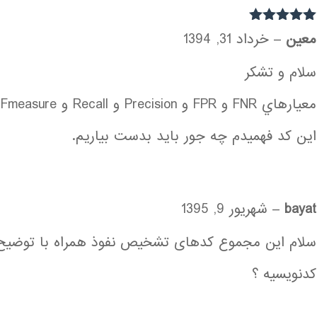
نمره
5
از 5
معين
–
خرداد 31, 1394
سلام و تشكر
اين كد فهميدم چه جور بايد بدست بياريم.
bayat
–
شهریور 9, 1395
سلام این مجموع کدهای تشخیص نفوذ همراه با توضی
کدنویسیه ؟