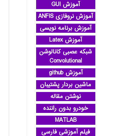
آموزش GUI
آموزش نروفازی ANFIS
آموزش برنامه نویسی
آموزش Latex
شبکه عصبی کانالوشن
Convolutional
آموزش github
ماشین بردار پشتیبان
نوشتن مقاله
خودرو بدون راننده
MATLAB
فیلم آموزشی فارسی