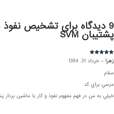
9 دیدگاه برای
تشخیص نفوذ با
پشتیبان SVM
نمره
5
از 5
زهرا
–
خرداد 31, 1394
سلام
مرسي براي كد
خيلي به من در فهم مفهوم نفوذ و كار با ماشين بردار پ