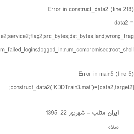
Error in construct_data2 (line 218)
data2 =
ype2;service2;flag2;src_bytes;dst_bytes;land;wrong_frag
um_failed_logins;logged_in;num_compromised;root_shell;…
Error in main5 (line 5)
[data2,target2]=construct_data2(‘KDDTrain3.mat’);
ایران متلب
–
شهریور 22, 1395
سلام