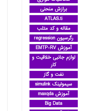
برازش منحنی
ATLAS.ti
مقاله و کد متلب
رگرسیون regression
آموزش EMTP-RV
لوازم جانبی خلاقیت و
کار
نفت و گاز
سیمولینک simulink
آموزش maxqda
Big Data