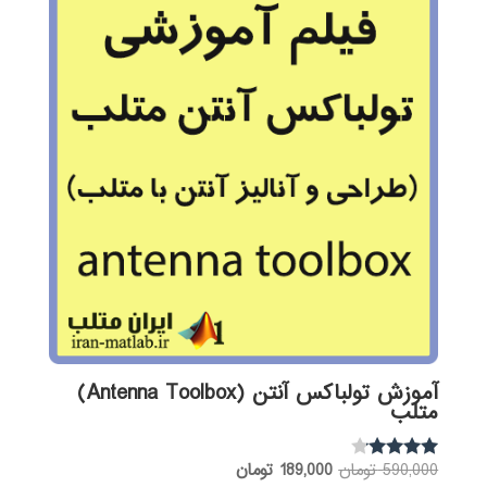
آموزش تولباکس آنتن (Antenna Toolbox)
متلب
قیمت
قیمت
590,000
تومان
189,000
تومان
نمره