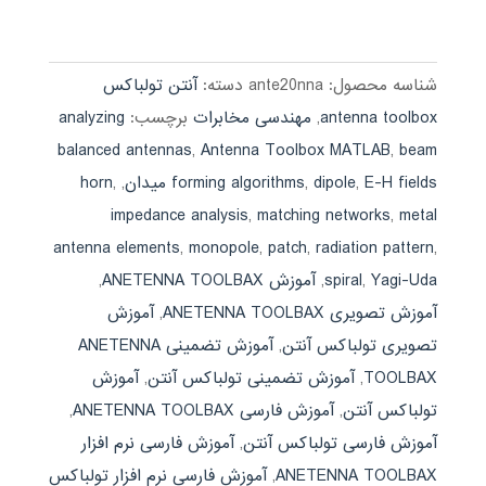
4.00
اصلی:
فعلی:
از 5
590,000 تومان
189,000 تومان.
بود.
شناسه محصول:
ante20nna
دسته:
آنتن تولباکس
antenna toolbox
,
مهندسی مخابرات
برچسب:
analyzing
balanced antennas
,
Antenna Toolbox MATLAB
,
beam
E-H fields میدان
,
dipole
,
forming algorithms
,
,
horn
impedance analysis
,
matching networks
,
metal
antenna elements
,
monopole
,
patch
,
radiation pattern
,
Yagi-Uda
,
spiral
,
آموزش ANETENNA TOOLBAX
,
آموزش تصویری ANETENNA TOOLBAX
,
آموزش
تصویری تولباکس آنتن
,
آموزش تضمینی ANETENNA
TOOLBAX
,
آموزش تضمینی تولباکس آنتن
,
آموزش
تولباکس آنتن
,
آموزش فارسی ANETENNA TOOLBAX
,
آموزش فارسی تولباکس آنتن
,
آموزش فارسی نرم افزار
ANETENNA TOOLBAX
,
آموزش فارسی نرم افزار تولباکس