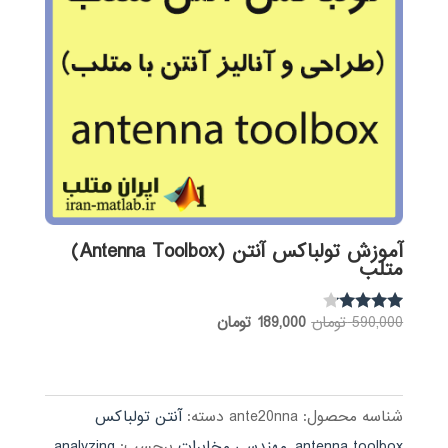
آموزش تولباکس آنتن (Antenna Toolbox)
متلب
قیمت
قیمت
590,000
تومان
189,000
تومان
نمره
4.00
اصلی:
فعلی:
از 5
590,000 تومان
189,000 تومان.
بود.
شناسه محصول:
ante20nna
دسته:
آنتن تولباکس
antenna toolbox
,
مهندسی مخابرات
برچسب:
analyzing