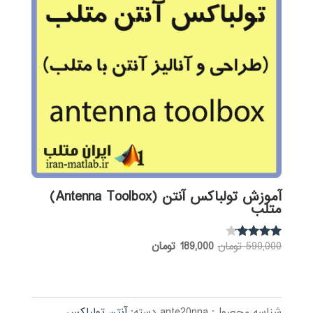
آموزش تولباکس آنتن (Antenna Toolbox)
متلب
قیمت
قیمت
590,000
تومان
189,000
تومان
نمره
4.00
اصلی:
فعلی:
از 5
590,000 تومان
189,000 تومان.
بود.
شناسه محصول:
ante20nna
دسته:
آنتن تولباکس