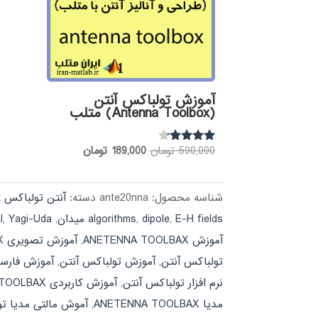
آموزش تولباکس آنتن
(Antenna Toolbox) متلب
قیمت
قیمت
590,000
تومان
189,000
تومان
نمره
4.00
اصلی:
فعلی:
از 5
590,000 تومان
189,000 تومان.
شناسه محصول:
ante20nna
دسته:
آنتن تولباکس antenna toolbox
بود.
E-H fields میدان
,
dipole
,
algorithms
,
Yagi-Uda
,
l
آموزش ANETENNA TOOLBAX
,
آموزش تصویری ANETENNA TOOLBAX
تولباکس آنتن
,
آموزش تولباکس آنتن
,
آموزش فارسی ENNA TOOLBAX
نرم افزار تولباکس آنتن
,
آموزش کاربردی ANETENNA TOOLBAX
مدیا ANETENNA TOOLBAX
,
آموش مالتی مدیا تو