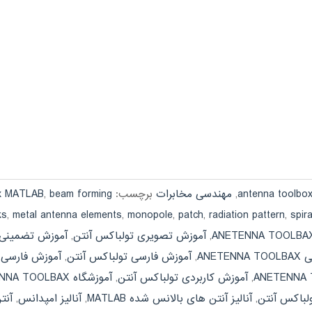
,
مهندسی مخابرات
برچسب:
beam forming
,
x MATLAB
ks
,
metal antenna elements
,
monopole
,
patch
,
radiation pattern
,
spira
,
آموزش تصویری تولباکس آنتن
,
آموزش تضمینی ETENNA TOOLBAX
ANET
,
آموزش فارسی تولباکس آنتن
,
آموزش فارسی نرم افزار X
,
آموزش کاربردی تولباکس آنتن
,
آموزشگاه ANETENNA TOOLBAX
لباکس آنتن
,
آنالیز آنتن های بالانس شده MATLAB
,
آنالیز امپدانس
,
آنتن AB