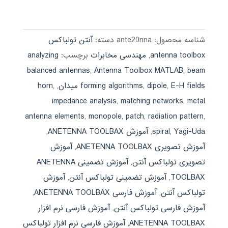
4.00
اصلی:
فعلی:
از 5
590,000 تومان
189,000 تومان.
بود.
شناسه محصول:
ante20nna
دسته:
آنتن تولباکس
antenna toolbox
,
مهندسی مخابرات
برچسب:
analyzing
balanced antennas
,
Antenna Toolbox MATLAB
,
beam
E-H fields میدان
,
dipole
,
forming algorithms
,
,
horn
impedance analysis
,
matching networks
,
metal
antenna elements
,
monopole
,
patch
,
radiation pattern
,
Yagi-Uda
,
spiral
,
آموزش ANETENNA TOOLBAX
,
آموزش تصویری ANETENNA TOOLBAX
,
آموزش
تصویری تولباکس آنتن
,
آموزش تضمینی ANETENNA
TOOLBAX
,
آموزش تضمینی تولباکس آنتن
,
آموزش
تولباکس آنتن
,
آموزش فارسی ANETENNA TOOLBAX
,
آموزش فارسی تولباکس آنتن
,
آموزش فارسی نرم افزار
ANETENNA TOOLBAX
,
آموزش فارسی نرم افزار تولباکس