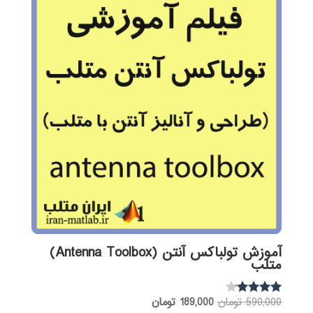
آموزش تولباکس آنتن (Antenna Toolbox)
متلب
قیمت
قیمت
590,000
تومان
189,000
تومان
نمره