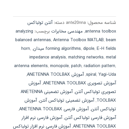
4.00
اصلی:
فعلی:
از 5
590,000 تومان
189,000 تومان.
بود.
شناسه محصول:
ante20nna
دسته:
آنتن تولباکس
antenna toolbox
,
مهندسی مخابرات
برچسب:
analyzing
balanced antennas
,
Antenna Toolbox MATLAB
,
beam
E-H fields میدان
,
dipole
,
forming algorithms
,
,
horn
impedance analysis
,
matching networks
,
metal
antenna elements
,
monopole
,
patch
,
radiation pattern
,
Yagi-Uda
,
spiral
,
آموزش ANETENNA TOOLBAX
,
آموزش تصویری ANETENNA TOOLBAX
,
آموزش
تصویری تولباکس آنتن
,
آموزش تضمینی ANETENNA
TOOLBAX
,
آموزش تضمینی تولباکس آنتن
,
آموزش
تولباکس آنتن
,
آموزش فارسی ANETENNA TOOLBAX
,
آموزش فارسی تولباکس آنتن
,
آموزش فارسی نرم افزار
ANETENNA TOOLBAX
,
آموزش فارسی نرم افزار تولباکس