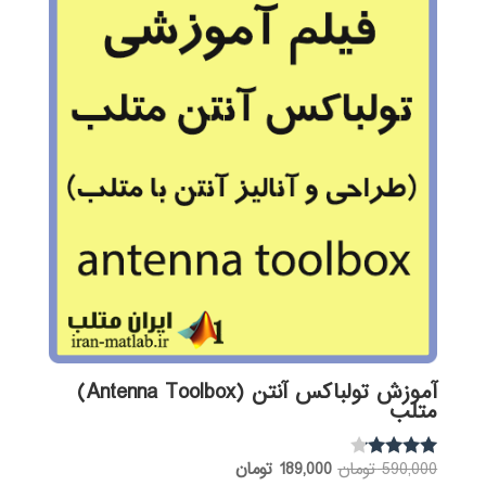
آموزش تولباکس آنتن (Antenna Toolbox)
متلب
قیمت
قیمت
590,000
تومان
189,000
تومان
نمره