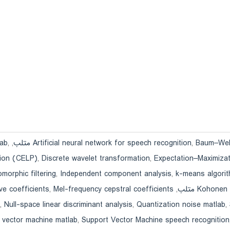
Baum–We متلب
,
Artificial neural network for speech recognition
,
,
lab
tion (CELP)
,
Discrete wavelet transformation
,
Expectation–Maximizat
morphic filtering
,
Independent component analysis
,
k-means algori
ive coefficients
,
Mel-frequency cepstral coefficients
,
Kohonen 
,
Null-space linear discriminant analysis
,
Quantization noise matlab
,
 vector machine matlab
,
Support Vector Machine speech recognition