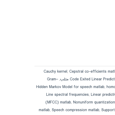
Cauchy kernel
,
Cepstral co-efficients mat
Gram–
,
Code Exited Linear Predic
Hidden Markov Model for speech matlab
,
homo
Line spectral frequencies
,
Linear predict
(MFCC) matlab
,
Nonuniform quantization
matlab
,
Speech compression matlab
,
Support