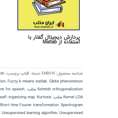
پردازش دیجیتال گفتار با
استفاده از Matlab
شناسه محصول:
EMB010
دسته:
کتاب
برچسب:
lch
Gibbs phenomenon متلب
,
Fuzzy k-means matlab
,
ion
Schmidt orthogonalization متلب
,
,
thm for speech
Kernel LDA متلب
,
Kurtosis متلب
,
self-organizing map
Short-time Fourier transformation
,
Spectrogram
,
Unsupervised learning algorithm
,
Unsupervised