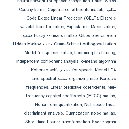
neural network for speech recognition
,
Baum–Welch
متلب
,
,
Cepstral co-efficients matlab
,
Cauchy kernel
Code Exited Linear Prediction (CELP)
,
Discrete
wavelet transformation
,
Expectation–Maximization
,
Gibbs phenomenon متلب
,
Fuzzy k-means matlab
,
Gram–Schmidt orthogonalization متلب
,
Hidden Markov
Model for speech matlab
,
homomorphic filtering
,
Independent component analysis
,
k-means algorithm
Kernel LDA متلب
,
for speech
,
Kohonen self-
Kurtosis متلب
,
organizing map
,
Line spectral
frequencies
,
Linear predictive coefficients
,
Mel-
frequency cepstral coefficients (MFCC) matlab
,
Nonuniform quantization
,
Null-space linear
discriminant analysis
,
Quantization noise matlab
,
Short-time Fourier transformation
,
Spectrogram