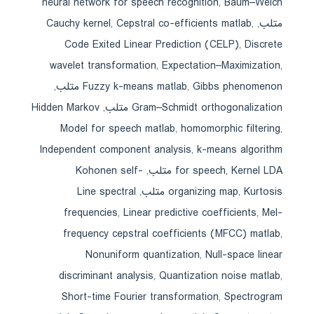
neural network for speech recognition
,
Baum–Welch
متلب
,
,
Cepstral co-efficients matlab
,
Cauchy kernel
Code Exited Linear Prediction (CELP)
,
Discrete
wavelet transformation
,
Expectation–Maximization
,
Gibbs phenomenon متلب
,
Fuzzy k-means matlab
,
Gram–Schmidt orthogonalization متلب
,
Hidden Markov
Model for speech matlab
,
homomorphic filtering
,
Independent component analysis
,
k-means algorithm
Kernel LDA متلب
,
for speech
,
Kohonen self-
Kurtosis متلب
,
organizing map
,
Line spectral
frequencies
,
Linear predictive coefficients
,
Mel-
frequency cepstral coefficients (MFCC) matlab
,
Nonuniform quantization
,
Null-space linear
discriminant analysis
,
Quantization noise matlab
,
Short-time Fourier transformation
,
Spectrogram