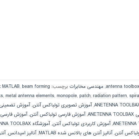
,
مهندسی مخابرات
برچسب:
beam forming
,
x MATLAB
ks
,
metal antenna elements
,
monopole
,
patch
,
radiation pattern
,
spira
,
آموزش تصویری تولباکس آنتن
,
آموزش تضمینی ETENNA TOOLBAX
ANET
,
آموزش فارسی تولباکس آنتن
,
آموزش فارسی نرم افزار X
,
آموزش کاربردی تولباکس آنتن
,
آموزشگاه ANETENNA TOOLBAX
لباکس آنتن
,
آنالیز آنتن های بالانس شده MATLAB
,
آنالیز امپدانس
,
آنتن AB