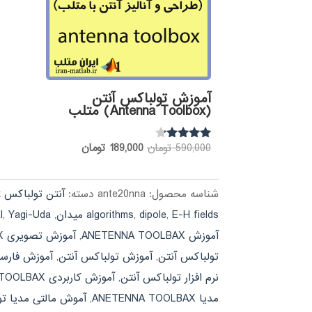
آموزش تولباکس آنتن
(Antenna Toolbox) متلب
قیمت
قیمت
590,000
تومان
189,000
تومان
نمره
4.00
اصلی:
فعلی:
از 5
590,000 تومان
189,000 تومان.
شناسه محصول:
ante20nna
دسته:
آنتن تولباکس antenna toolbox
بود.
E-H fields میدان
,
dipole
,
algorithms
,
Yagi-Uda
,
l
آموزش ANETENNA TOOLBAX
,
آموزش تصویری ANETENNA TOOLBAX
تولباکس آنتن
,
آموزش تولباکس آنتن
,
آموزش فارسی ENNA TOOLBAX
نرم افزار تولباکس آنتن
,
آموزش کاربردی ANETENNA TOOLBAX
مدیا ANETENNA TOOLBAX
,
آموش مالتی مدیا تو