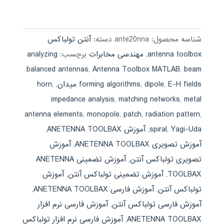
4.00
اصلی:
فعلی:
از 5
590,000 تومان
189,000 تومان.
بود.
شناسه محصول:
ante20nna
دسته:
آنتن تولباکس
antenna toolbox
,
مهندسی مخابرات
برچسب:
analyzing
balanced antennas
,
Antenna Toolbox MATLAB
,
beam
E-H fields میدان
,
dipole
,
forming algorithms
,
,
horn
impedance analysis
,
matching networks
,
metal
antenna elements
,
monopole
,
patch
,
radiation pattern
,
Yagi-Uda
,
spiral
,
آموزش ANETENNA TOOLBAX
,
آموزش تصویری ANETENNA TOOLBAX
,
آموزش
تصویری تولباکس آنتن
,
آموزش تضمینی ANETENNA
TOOLBAX
,
آموزش تضمینی تولباکس آنتن
,
آموزش
تولباکس آنتن
,
آموزش فارسی ANETENNA TOOLBAX
,
آموزش فارسی تولباکس آنتن
,
آموزش فارسی نرم افزار
ANETENNA TOOLBAX
,
آموزش فارسی نرم افزار تولباکس