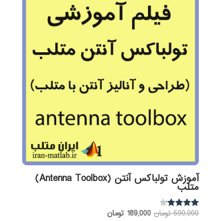
آموزش تولباکس آنتن (Antenna Toolbox)
متلب
قیمت
قیمت
590,000
تومان
189,000
تومان
نمره