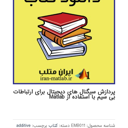
پردازش سیگنال های دیجیتال برای ارتباطات
بی سیم با استفاده از Matlab
شناسه محصول:
EMB011
دسته:
کتاب
برچسب:
additive