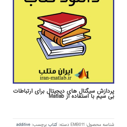
پردازش سیگنال های دیجیتال برای ارتباطات
بی سیم با استفاده از Matlab
شناسه محصول:
EMB011
دسته:
کتاب
برچسب:
additive