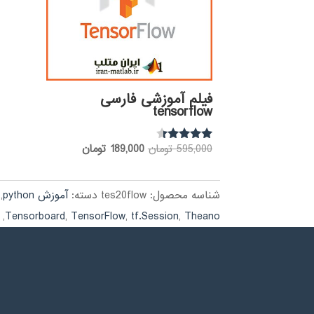
فیلم آموزشی فارسی
tensorflow
قیمت
قیمت
595,000
تومان
189,000
تومان
نمره
4.17
اصلی:
فعلی:
از 5
595,000 تومان
189,000 تومان.
شناسه محصول:
tes20flow
دسته:
آموزش python
,
بود.
,
Tensorboard
,
TensorFlow
,
tf.Session
,
Theano