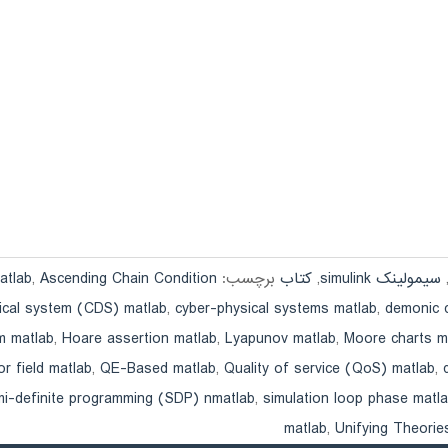
سیمولینک simulink
,
کتاب
برچسب:
Ascending Chain Condition
,
atlab
ical system (CDS) matlab
,
cyber-physical systems matlab
,
demonic 
m matlab
,
Hoare assertion matlab
,
Lyapunov matlab
,
Moore charts m
or field matlab
,
QE-Based matlab
,
Quality of service (QoS) matlab
,
i-definite programming (SDP) nmatlab
,
simulation loop phase matl
matlab
,
Unifying Theori