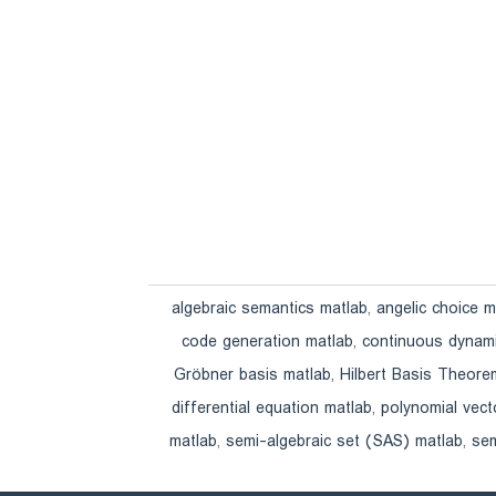
algebraic semantics matlab
,
angelic choice m
code generation matlab
,
continuous dynam
Gröbner basis matlab
,
Hilbert Basis Theore
differential equation matlab
,
polynomial vect
matlab
,
semi-algebraic set (SAS) matlab
,
sem