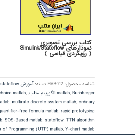
کتاب بررسی تصویری
نمودارهای Simulink/Stateflow
( رویکردی قیاسی )
شناسه محصول:
EMB012
دسته:
آموزش stateflow
,
Buchberger الگوریتم متلب
,
matlab
,
,
choice matlab
atlab
,
multirate discrete system matlab
,
ordinary
quantifier-free formula matlab
,
rapid prototyping
ab
,
SOS-Based matlab
,
stateflow
,
TTN algorithm
es of Programming (UTP) matlab
,
Y-chart matlab