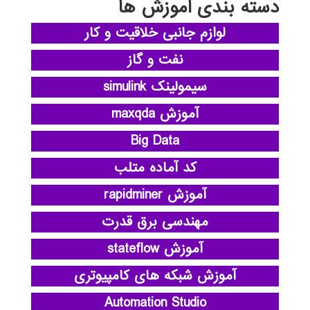
دسته بندی آموزش ها
لوازم جانبی خلاقیت و کار
نفت و گاز
سیمولینک simulink
آموزش maxqda
Big Data
کد آماده متلب
آموزش rapidminer
مهندسی برق قدرت
آموزش stateflow
آموزش شبکه های کامپیوتری
Automation Studio