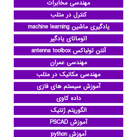
مهندسی مخابرات
کنترل در متلب
یادگیری ماشین machine learning
اتوماتای یادگیر
آنتن تولباکس antenna toolbox
مهندسی عمران
مهندسی مکانیک در متلب
آموزش سیستم های فازی
داده کاوی
الگوریتم ژنتیک
آموزش PSCAD
آموزش python