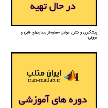
پيشگيري و كنترل عوامل خطرساز بيماريهاي قلبي و
عروقي