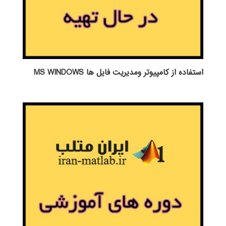
استفاده از كامپيوتر ومديريت فايل ها MS WINDOWS