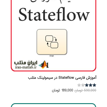
آموزش فارسی Stateflow در سیمولینک متلب
قیمت
قیمت
590,000
تومان
189,000
تومان
نمره
3.00
اصلی:
فعلی:
از 5
590,000 تومان
189,000 تومان.
بود.