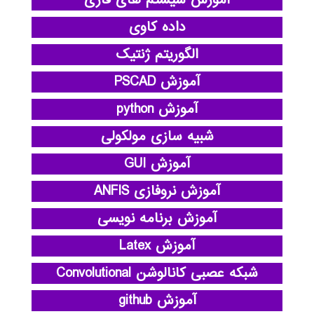
داده کاوی
الگوریتم ژنتیک
آموزش PSCAD
آموزش python
شبیه سازی مولکولی
آموزش GUI
آموزش نروفازی ANFIS
آموزش برنامه نویسی
آموزش Latex
شبکه عصبی کانالوشن Convolutional
آموزش github