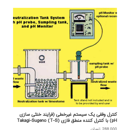
از 5
590,000 تومان
189,000 تومان.
بود.
کنترل وفقی یک سیستم غیرخطی (فرایند خنثی سازی
pH) با کنترل کننده منطق فازی Takagi-Sugeno (T-S)
288,000
تومان