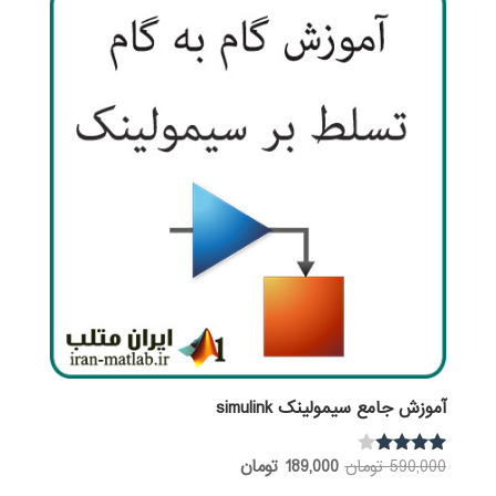
آموزش جامع سیمولینک simulink
قیمت
قیمت
590,000
تومان
189,000
تومان
نمره
3.83
اصلی:
فعلی: