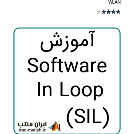
WLAN
نمره
4.00
از 5