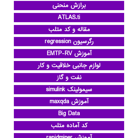
برازش منحنی
ATLAS.ti
مقاله و کد متلب
رگرسیون regression
آموزش EMTP-RV
لوازم جانبی خلاقیت و کار
نفت و گاز
سیمولینک simulink
آموزش maxqda
Big Data
کد آماده متلب
آموزش rapidminer