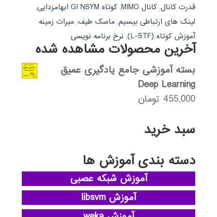
قدرت کانال
,
کانال MIMO
,
کوتاه GI NSYM ابهامزدایی
,
لینک های ارتباطی بیسیم
,
ماسک طیف
,
میراث زمینه
آموزش کوتاه (L-STF)
,
نرخ برنامه نویسی
آخرین محصولات مشاهده شده
بسته آموزشی جامع یادگیری عمیق
Deep Learning
455,000
تومان
سبد خرید
دسته بندی آموزش ها
آموزش شبکه عصبی
آموزش libsvm
آموزش weka