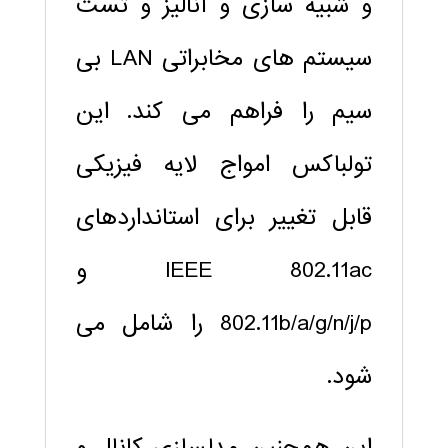
و شبیه سازی و آنالیز و تست
سیستم های مخابراتی LAN بی
سیم را فراهم می کند. این
تولباکس امواج لایه فیزیکی
قابل تغییر برای استانداردهای
IEEE 802.11ac و
802.11b/a/g/n/j/p را شامل می
شود.
این همچنین مدلسازی کانال و