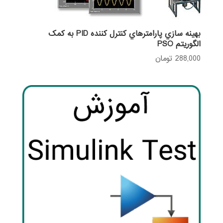
بهينه ‎سازي پارامترهاي کنترل کننده PID به کمک
الگوريتم PSO
288,000
تومان