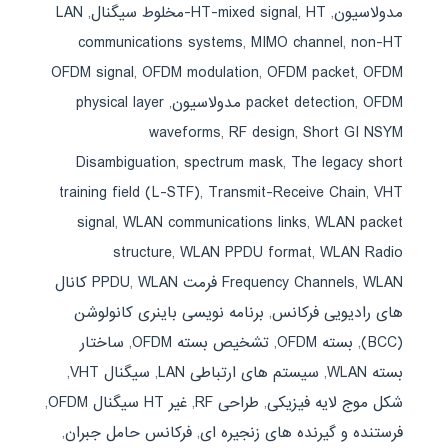
مدولاسیون
,
HT-مخلوط سیگنال
,
HT-mixed signal
,
LAN
communications systems
,
MIMO channel
,
non-HT
OFDM signal
,
OFDM modulation
,
OFDM packet
,
OFDM
OFDM مدولاسیون
,
packet detection
,
physical layer
waveforms
,
RF design
,
Short GI NSYM
Disambiguation
,
spectrum mask
,
The legacy short
training field (L-STF)
,
Transmit-Receive Chain
,
VHT
signal
,
WLAN communications links
,
WLAN packet
structure
,
WLAN PPDU format
,
WLAN Radio
WLAN فرمت PPDU
,
Frequency Channels
,
WLAN کانال
های رادیویی فرکانس
,
برنامه نویسی باینری کانولوشن
(BCC)
,
بسته OFDM
,
تشخیص بسته OFDM
,
ساختار
بسته WLAN
,
سیستم های ارتباطی LAN
,
سیگنال VHT
,
شکل موج لایه فیزیکی
,
طراحی RF
,
غیر HT سیگنال OFDM
,
فرستنده و گیرنده های زنجیره ای
,
فرکانس حامل جبران
,