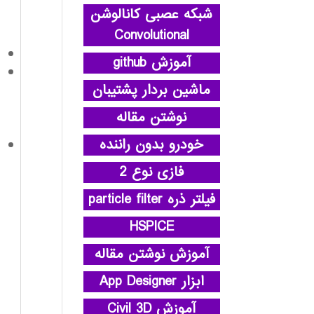
شبکه عصبی کانالوشن
Convolutional
آموزش github
ماشین بردار پشتیبان
نوشتن مقاله
خودرو بدون راننده
فازی نوع 2
فیلتر ذره particle filter
HSPICE
آموزش نوشتن مقاله
ابزار App Designer
آموزش Civil 3D