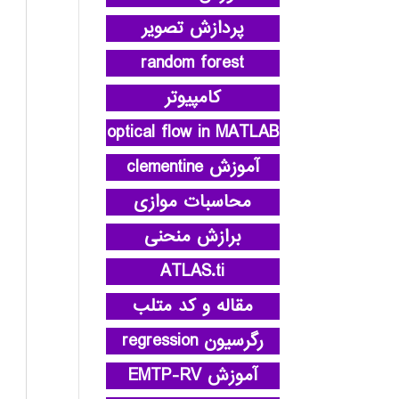
پردازش تصویر
random forest
کامپیوتر
optical flow in MATLAB
آموزش clementine
محاسبات موازی
برازش منحنی
ATLAS.ti
مقاله و کد متلب
رگرسیون regression
آموزش EMTP-RV