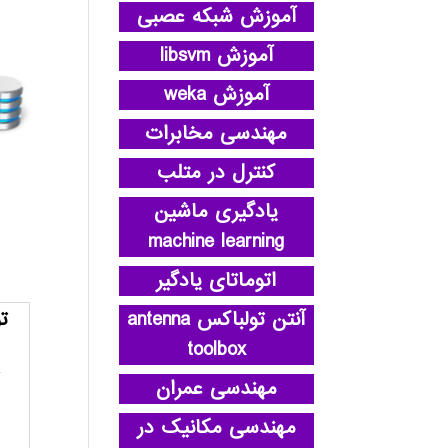
آموزش شبکه عصبی
آموزش libsvm
آموزش weka
مهندسی مخابرات
کنترل در متلب
یادگیری ماشین
machine learning
اتوماتای یادگیر
آنتن تولباکس antenna
ت
toolbox
مهندسی عمران
مهندسی مکانیک در