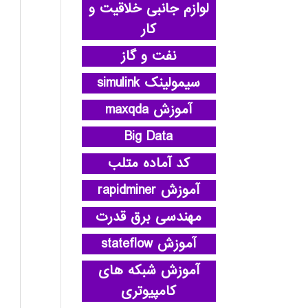
لوازم جانبی خلاقیت و
کار
نفت و گاز
سیمولینک simulink
آموزش maxqda
Big Data
کد آماده متلب
آموزش rapidminer
مهندسی برق قدرت
آموزش stateflow
آموزش شبکه های
کامپیوتری