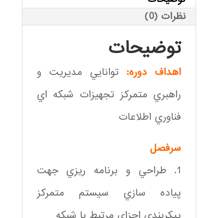
نظرات (0)
توضیحات
اهداف دوره:
توانايي مديريت و
راهبري متمركز تجهيزات شبكه اي
فناوري اطلاعات
سرفصل
1. طراحي و برنامه ريزي جهت
پياده سازي سيستم متمركز
پيكربندي اجزاي مرتبط با شبكه