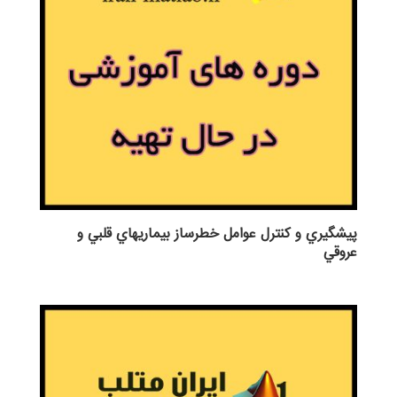
پيشگيري و كنترل عوامل خطرساز بيماريهاي قلبي و
عروقي