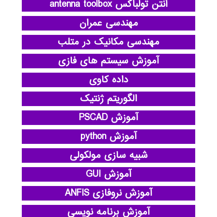
آنتن تولباکس antenna toolbox
مهندسی عمران
مهندسی مکانیک در متلب
آموزش سیستم های فازی
داده کاوی
الگوریتم ژنتیک
آموزش PSCAD
آموزش python
شبیه سازی مولکولی
آموزش GUI
آموزش نروفازی ANFIS
آموزش برنامه نویسی