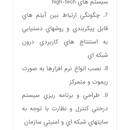
سيستم هاي high-tech
7. چگونگي ارتباط بين آيتم هاي
قابل پيكربندي و روشهاي دستيابي
به استنتاج هاي كاربردي درون
شبكه اي
8. نصب انواع نرم افزارها به صورت
ريموت و متمركز
9. طراحي و برنامه ريزي سيستم
درختي كنترل و نظارت با توجه به
سايتهاي شبكه اي و امنيتي سازمان