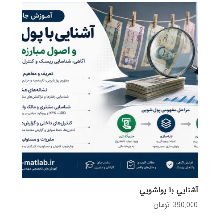
آشنايي با پولشويي
390,000
تومان