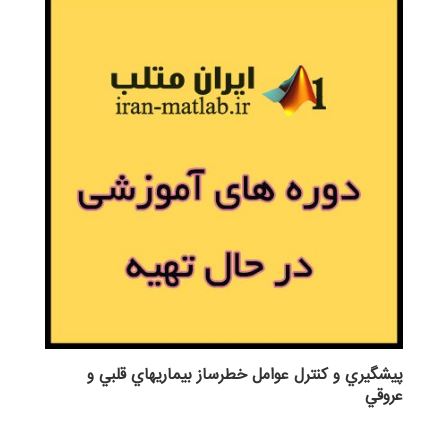
پيشگيري و كنترل عوامل خطرساز بيماريهاي قلبي و
عروقي