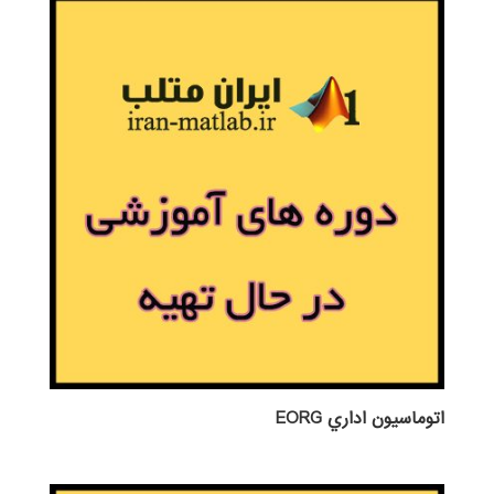
اتوماسيون اداري EORG