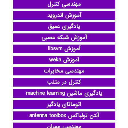
مهندسی کنترل
آموزش اندروید
یادگیری عمیق
آموزش شبکه عصبی
آموزش libsvm
آموزش weka
مهندسی مخابرات
کنترل در متلب
یادگیری ماشین machine learning
اتوماتای یادگیر
آنتن تولباکس antenna toolbox
مهندسی عمران