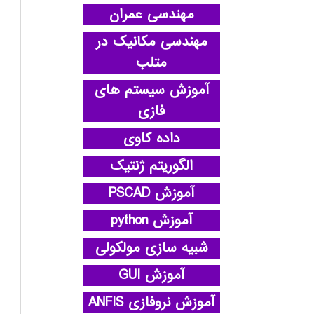
مهندسی عمران
مهندسی مکانیک در
متلب
آموزش سیستم های
فازی
داده کاوی
الگوریتم ژنتیک
آموزش PSCAD
آموزش python
شبیه سازی مولکولی
آموزش GUI
آموزش نروفازی ANFIS