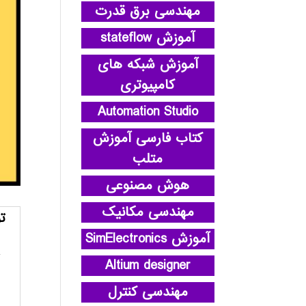
مهندسی برق قدرت
آموزش stateflow
آموزش شبکه های
کامپیوتری
Automation Studio
کتاب فارسی آموزش
متلب
هوش مصنوعی
مهندسی مکانیک
ت
آموزش SimElectronics
Altium designer
مهندسی کنترل