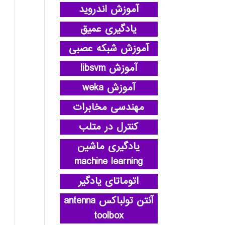
آموزش اندروید
یادگیری عمیق
آموزش شبکه عصبی
آموزش libsvm
آموزش weka
مهندسی مخابرات
کنترل در متلب
یادگیری ماشین
machine learning
اتوماتای یادگیر
آنتن تولباکس antenna
toolbox