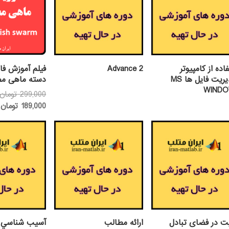
اده از كامپيوتر
Advance 2
فیلم آموزش فا
ومديريت فايل ها MS
دسته ماهی م
WIND
299,000
تومان
ق
189,000
تومان
ف
0
ت در فضای تبادل
ارائه مطالب
آسيب شناسي خ