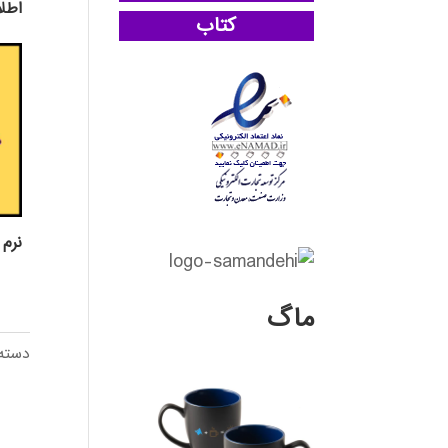
اطل
کتاب
نرم افز
ماگ
دسته