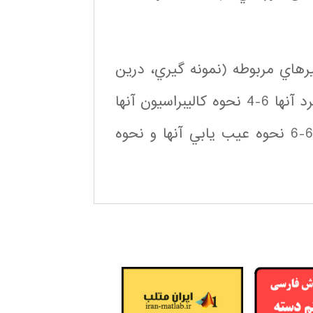
رهاي مربوطه (نمونه گيري، درين
و …) 6-2انواع آنالايزرهاي شفافيت6-3 مكانيزم عملكرد آنها 6-4 نحوه كاليبراسيون آنها
6-5 نحوه تعمير و نگهداري و سرويس دوره اي آنها 6-6 نحوه عيب يابي آنها و نحوه