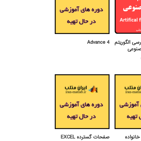
رسی الگوریتم
Advance 4
صنوعی
قیمت
یمت
اصلی:
علی:
299,000 تومان
بود.
189,00 تومان.
انواده
صفحات گسترده EXCEL