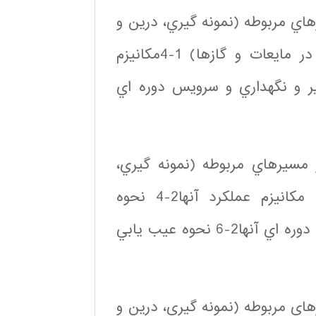
هاي مربوطه (نمونه گيري، درين و
…)1-2 انواع آنالايزرهاي اكسيژن (اكسيژن موجود در مايعات و گازها) 1-4مكانيزم
كاليبراسيون آنها1-5 نحوه تعمير و نگهداري و سرويس دوره اي
حوه طراحي و نصب آنالايزرهاي كلر و DRP و مسيرهاي مربوطه (نمونه گيري،
درين و …) 2-2انواع آنالايزرهاي كلر و DRP2-3 مكانيزم عملكرد آنها2-4 نحوه
كاليبراسيون آنها2-5 نحوه تعمير و نگهداري و سرويس دوره اي آنها2-6 نحوه عيب يابي
رهاي مربوطه (نمونه گيري، درين و