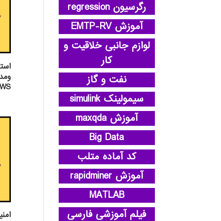
رگرسیون regression
آموزش EMTP-RV
لوازم جانبی خلاقیت و
کار
استف
نفت و گاز
OWS
سیمولینک simulink
آموزش maxqda
Big Data
کد آماده متلب
آموزش rapidminer
MATLAB
فیلم آموزشی فارسی
امنی