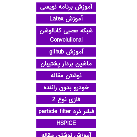
آموزش برنامه نویسی
آموزش Latex
شبکه عصبی کانالوشن
Convolutional
آموزش github
ماشین بردار پشتیبان
نوشتن مقاله
خودرو بدون راننده
فازی نوع 2
فیلتر ذره particle filter
HSPICE
آموزش نوشتن مقاله