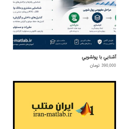
آشنايي با پولشويي
390,000
تومان